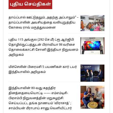
புதிய செய்திகள்
தாய்ப்பால் ஊட்டுதலும், அதற்கு அப்பாலும்” –
தாய்ப்பாலின் அவசியத்தை வலியுறுத்திய
கோவை ராவ் மருத்துவமனை
புதிய 115 அங்குல (292 செ.மீ) ட்ரூ ஆர்ஜிபி
தொழில்நுட்பத்துடன் பிராவியா 9II வரிசை
தொலைக்காட்சி சோனி இந்தியா நிறுவனம்
அறிமுகம்
மிச்செலின் பிரைமசி 5 பயணிகள் கார் டயர்
இந்தியாவில் அறிமுகம்
இந்தியாவின் 80-வது சுதந்திர
தினத்தையையொட்டி ——- எம்எம்டிசி-
பிஏஎம்பி நிறுவனத்தின் மறுசுழற்சி
செய்யப்பட்ட தங்க நாணயம் ‘விராசாத்’ ;
சாம்பியன் மீராபாய் சானு வெளியிட்டார்