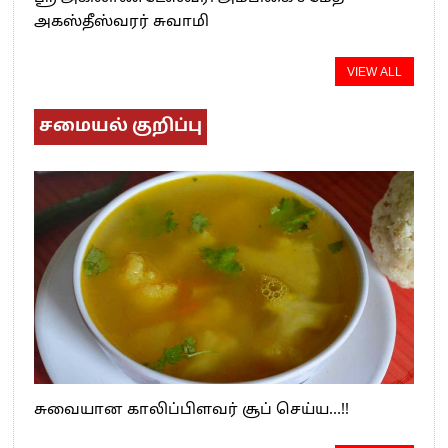
அகஸ்தீஸ்வரர் சுவாமி
VIEW ALL
சமையல் குறிப்பு
சுவையான காலிப்பிளவர் சூப் செய்ய…!!