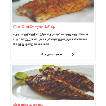
பெப்பெர்கோர்ன் ஃபிஷ்
ஒரு பாத்திரத்தில் இஞ்சி,பூண்டு விழுது,எலுமிச்சை
பழம் சாறு,முட்டை,உப்பு,மிளகு தூள்,குடைமிளகாய்
சேர்த்து நன்றாக கலக்கி...
மேலும் படிக்க
மீன் மிளகு மசாலா