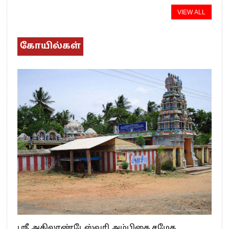
VIEW ALL
கோயில்கள்
ஸ்ரீ அகிலாண்டேஸ்வரி அம்பிகை சமேத