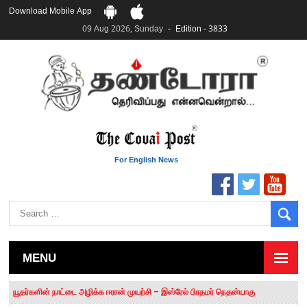
Download Mobile App
09 Aug 2026, Sunday
Edition - 3833
For English News
MENU
தமிழக சட்டப்பேரவையில் காலியிடங்கள் 6 ஆக உயர்வு
யூதர்களின் நாட்டை அழிக்க ஈரான் முயற்சி – இஸ்ரேல் பிரதமர் நெதன்யாகு
“மக்களால் நிராகரிக்கப்பட்டவர் ஸ்டாலின்!” – செங்கோட்டையன்