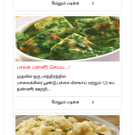
மேலும் படிக்க
பாலக் பன்னீர் செய்ய….!
முதலில் ஒரு பாத்திரத்தில்
பசலைக்கீரை,பூண்டு,பச்சை மிளகாய் மற்றும் 1/2 கப்
தண்ணீர் ஊற்றி,...
மேலும் படிக்க