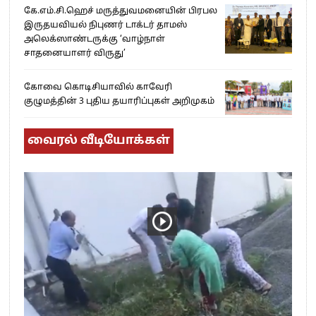
கே.எம்.சி.ஹெச் மருத்துவமனையின் பிரபல
இருதயவியல் நிபுணர் டாக்டர் தாமஸ்
அலெக்ஸாண்டருக்கு ‘வாழ்நாள்
சாதனையாளர் விருது’
கோவை கொடிசியாவில் காவேரி
குழுமத்தின் 3 புதிய தயாரிப்புகள் அறிமுகம்
வைரல் வீடியோக்கள்