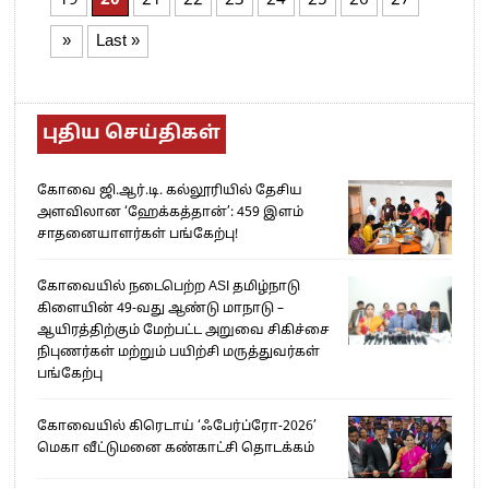
19
20
21
22
23
24
25
26
27
»
Last »
புதிய செய்திகள்
கோவை ஜி.ஆர்.டி. கல்லூரியில் தேசிய
அளவிலான ‘ஹேக்கத்தான்’: 459 இளம்
சாதனையாளர்கள் பங்கேற்பு!
கோவையில் நடைபெற்ற ASI தமிழ்நாடு
கிளையின் 49-வது ஆண்டு மாநாடு –
ஆயிரத்திற்கும் மேற்பட்ட அறுவை சிகிச்சை
நிபுணர்கள் மற்றும் பயிற்சி மருத்துவர்கள்
பங்கேற்பு
கோவையில் கிரெடாய் ‘ஃபேர்ப்ரோ-2026’
மெகா வீட்டுமனை கண்காட்சி தொடக்கம்