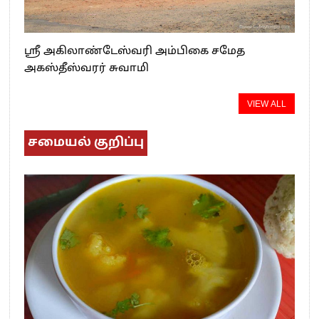
ஸ்ரீ அகிலாண்டேஸ்வரி அம்பிகை சமேத
அகஸ்தீஸ்வரர் சுவாமி
VIEW ALL
சமையல் குறிப்பு