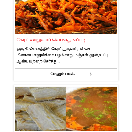
கேரட் ஊறுகாய் செய்வது எப்படி
ஒரு கிண்ணத்தில் கேரட் துருவல்,பச்சை
மிளகாய்,எலுமிச்சை பழம் சாறு,மஞ்சள் தூள்,உப்பு
ஆகியவற்றை சேர்த்து...
மேலும் படிக்க