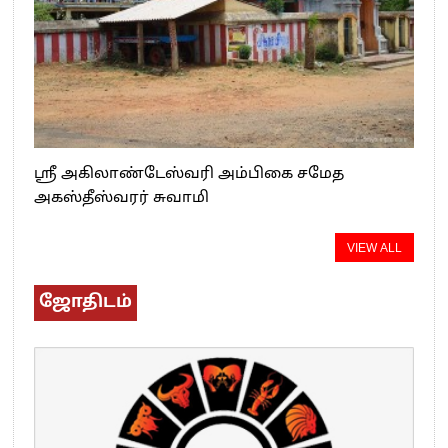
ஸ்ரீ அகிலாண்டேஸ்வரி அம்பிகை சமேத
அகஸ்தீஸ்வரர் சுவாமி
VIEW ALL
ஜோதிடம்