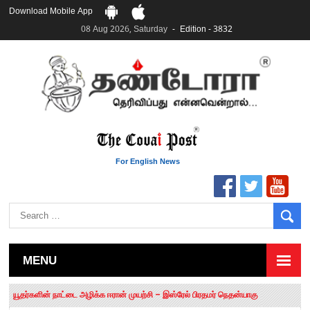
Download Mobile App
08 Aug 2026, Saturday
Edition - 3832
For English News
MENU
தமிழக சட்டப்பேரவையில் காலியிடங்கள் 6 ஆக உயர்வு
யூதர்களின் நாட்டை அழிக்க ஈரான் முயற்சி – இஸ்ரேல் பிரதமர் நெதன்யாகு
“மக்களால் நிராகரிக்கப்பட்டவர் ஸ்டாலின்!” – செங்கோட்டையன்