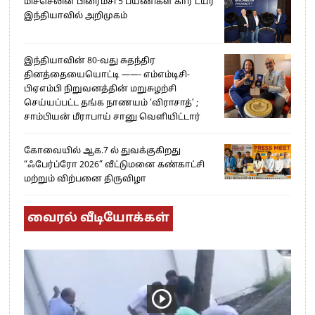
மிச்செலின் பிரைமசி 5 பயணிகள் கார் டயர்
இந்தியாவில் அறிமுகம்
இந்தியாவின் 80-வது சுதந்திர
தினத்தையையொட்டி ——- எம்எம்டிசி-
பிஏஎம்பி நிறுவனத்தின் மறுசுழற்சி
செய்யப்பட்ட தங்க நாணயம் ‘விராசாத்’ ;
சாம்பியன் மீராபாய் சானு வெளியிட்டார்
கோவையில் ஆக.7 ல் துவக்குகிறது
“ஃபேர்ப்ரோ 2026” வீட்டுமனை கண்காட்சி
மற்றும் விற்பனை திருவிழா
வைரல் வீடியோக்கள்