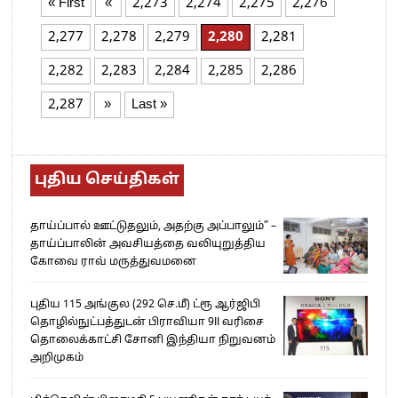
« First
«
2,273
2,274
2,275
2,276
2,277
2,278
2,279
2,280
2,281
2,282
2,283
2,284
2,285
2,286
2,287
»
Last »
புதிய செய்திகள்
தாய்ப்பால் ஊட்டுதலும், அதற்கு அப்பாலும்” –
தாய்ப்பாலின் அவசியத்தை வலியுறுத்திய
கோவை ராவ் மருத்துவமனை
புதிய 115 அங்குல (292 செ.மீ) ட்ரூ ஆர்ஜிபி
தொழில்நுட்பத்துடன் பிராவியா 9II வரிசை
தொலைக்காட்சி சோனி இந்தியா நிறுவனம்
அறிமுகம்