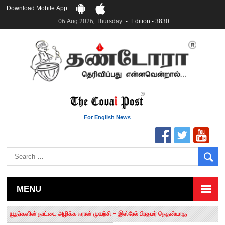
Download Mobile App
06 Aug 2026, Thursday
Edition - 3830
For English News
MENU
தமிழக சட்டப்பேரவையில் காலியிடங்கள் 6 ஆக உயர்வு
யூதர்களின் நாட்டை அழிக்க ஈரான் முயற்சி – இஸ்ரேல் பிரதமர் நெதன்யாகு
“மக்களால் நிராகரிக்கப்பட்டவர் ஸ்டாலின்!” – செங்கோட்டையன்