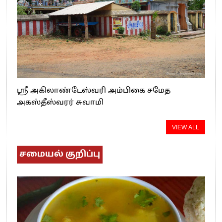
ஸ்ரீ அகிலாண்டேஸ்வரி அம்பிகை சமேத
அகஸ்தீஸ்வரர் சுவாமி
VIEW ALL
சமையல் குறிப்பு