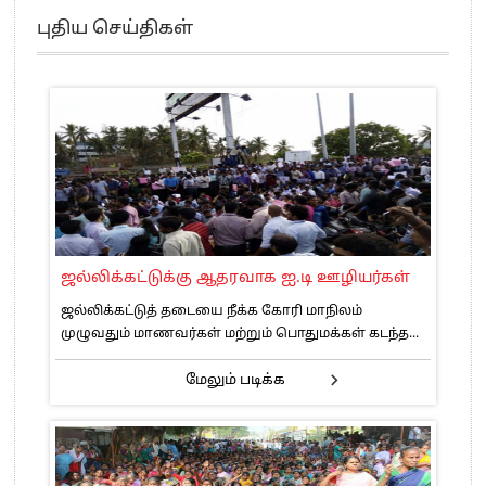
எங்களை நீக்குவதற்கு இபிஎஸ்க்கு அதிகாரம் இல்லை.. – சி. வி.சண்முகம்
புதிய செய்திகள்
எஸ்.பி.வேலுமணி, சி.வி.சண்முகம் உள்ளிட்ட MLA-க்கள் பதவி பறிப்பு
”நீட் தேர்வை முழுமையாக ரத்து செய்ய வேண்டும்”- முதல்வர் விஜய்
“மாணவர்கள் நடத்திய மொழிப்போரில் ஸ்டிக்கர் ஒட்டிக்கொண்டது திமுக”- பாமக
தலைவர் அன்புமணி ராமதாஸ்
பிரவீன் சக்ரவர்த்தியின் கருத்து காங்கிரஸ் தலைமையின் கருத்து கிடையாது – கார்த்தி
சிதம்பரம்
“ஜெயலலிதா அவர்களே என் ரோல் மாடல்” -பிரேமலதா விஜயகாந்த் பேட்டி
ராகுல் காந்தி கைது – தவெக தலைவர் விஜய் கண்டனம்
செத்து சாம்பல் ஆனாலும் தனித்துதான் போட்டி – சீமான்
ஜல்லிக்கட்டுக்கு ஆதரவாக ஐ.டி ஊழியர்கள்
பாகிஸ்தானின் அணு ஆயுத மிரட்டலுக்கு அஞ்சமாட்டோம் – இந்தியா
ஜல்லிக்கட்டுத் தடையை நீக்க கோரி மாநிலம்
மத்திய ஆசிரியர் தகுதித் தேர்வு: பட்டதாரிகள் அக்.16 வரை விண்ணப்பிக்கலாம்
முழுவதும் மாணவர்கள் மற்றும் பொதுமக்கள் கடந்த...
தமிழக சட்டப்பேரவையில் காலியிடங்கள் 6 ஆக உயர்வு
மேலும் படிக்க