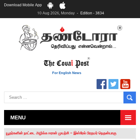
Download Mobile App
10 Aug 2026, Monday
Edition - 3834
For English News
MENU
தமிழக சட்டப்பேரவையில் காலியிடங்கள் 6 ஆக உயர்வு
யூதர்களின் நாட்டை அழிக்க ஈரான் முயற்சி – இஸ்ரேல் பிரதமர் நெதன்யாகு
“மக்களால் நிராகரிக்கப்பட்டவர் ஸ்டாலின்!” – செங்கோட்டையன்