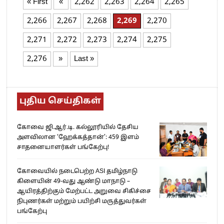
« First
«
2,262
2,263
2,264
2,265
2,266
2,267
2,268
2,269
2,270
2,271
2,272
2,273
2,274
2,275
2,276
»
Last »
புதிய செய்திகள்
கோவை ஜி.ஆர்.டி. கல்லூரியில் தேசிய
அளவிலான ‘ஹேக்கத்தான்’: 459 இளம்
சாதனையாளர்கள் பங்கேற்பு!
கோவையில் நடைபெற்ற ASI தமிழ்நாடு
கிளையின் 49-வது ஆண்டு மாநாடு –
ஆயிரத்திற்கும் மேற்பட்ட அறுவை சிகிச்சை
நிபுணர்கள் மற்றும் பயிற்சி மருத்துவர்கள்
பங்கேற்பு