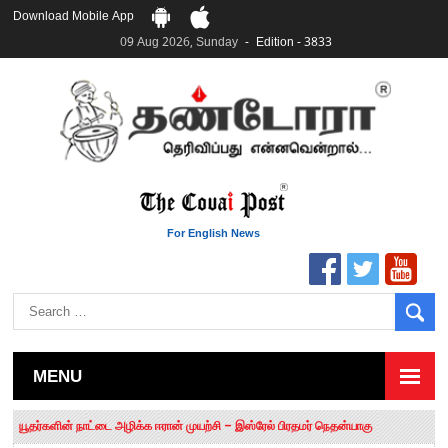
Download Mobile App
09 Aug 2026, Sunday
Edition - 3833
For English News
MENU
தமிழக சட்டப்பேரவையில் காலியிடங்கள் 6 ஆக உயர்வு
யூதர்களின் நாட்டை அழிக்க ஈரான் முயற்சி – இஸ்ரேல் பிரதமர் நெதன்யாகு
“மக்களால் நிராகரிக்கப்பட்டவர் ஸ்டாலின்!” – செங்கோட்டையன்