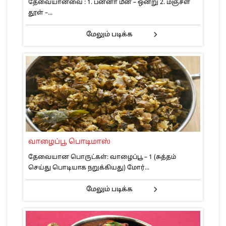
தேவையானவை : 1. பன்னா மீன் – ஒன்று 2. மஞ்சள்
தூள் –...
மேலும் படிக்க
வாழைப்பூ பொடிமாஸ்
தேவையான பொருட்கள்: வாழைப்பூ – 1 (சுத்தம்
செய்து பொடியாக நறுக்கியது) மோர்...
மேலும் படிக்க