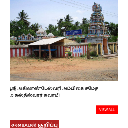
ஸ்ரீ அகிலாண்டேஸ்வரி அம்பிகை சமேத
அகஸ்தீஸ்வரர் சுவாமி
VIEW ALL
சமையல் குறிப்பு