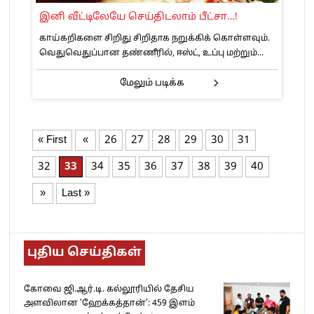
இனி வீட்டிலேயே செய்திடலாம் பீட்சா…!
காய்கறிகளை சிறிது சிறிதாக நறுக்கிக் கொள்ளவும்.
வெதுவெதுப்பான தண்ணீரில், ஈஸ்ட், உப்பு மற்றும்...
மேலும் படிக்க
« First
«
26
27
28
29
30
31
32
33
34
35
36
37
38
39
40
»
Last »
புதிய செய்திகள்
கோவை ஜி.ஆர்.டி. கல்லூரியில் தேசிய
அளவிலான ‘ஹேக்கத்தான்’: 459 இளம்