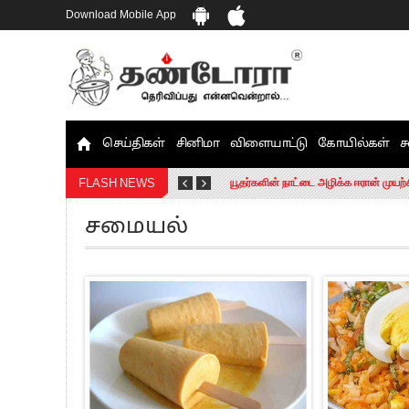
Download Mobile App
செய்திகள்
சினிமா
விளையாட்டு
கோயில்கள்
ச
தமிழக சட்டப்பேரவையில் காலியிடங்கள் 
யூதர்களின் நாட்டை அழிக்க ஈரான் முயற்
FLASH NEWS
“மக்களால் நிராகரிக்கப்பட்டவர் ஸ்டாலி
சமையல்
எங்களை நீக்குவதற்கு இபிஎஸ்க்கு அதிக
எஸ்.பி.வேலுமணி, சி.வி.சண்முகம் உள்ளி
”நீட் தேர்வை முழுமையாக ரத்து செய்ய வ
“மாணவர்கள் நடத்திய மொழிப்போரில் ஸ்
பிரவீன் சக்ரவர்த்தியின் கருத்து காங்கி
“ஜெயலலிதா அவர்களே என் ரோல் மாடல்” -
ராகுல் காந்தி கைது – தவெக தலைவர் வ
செத்து சாம்பல் ஆனாலும் தனித்துதான் ப