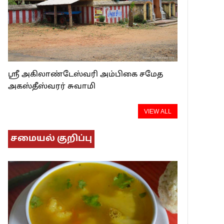
ஸ்ரீ அகிலாண்டேஸ்வரி அம்பிகை சமேத
அகஸ்தீஸ்வரர் சுவாமி
VIEW ALL
சமையல் குறிப்பு