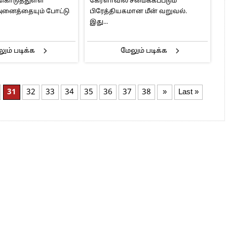
 கொடுத்துள்ள
கேரளாவில் சமைக்கப்படும்
அனைத்தையும் போட்டு
பிரேத்தியகமான மீன் வறுவல்.
இது...
ும் படிக்க
மேலும் படிக்க
31
32
33
34
35
36
37
38
»
Last »