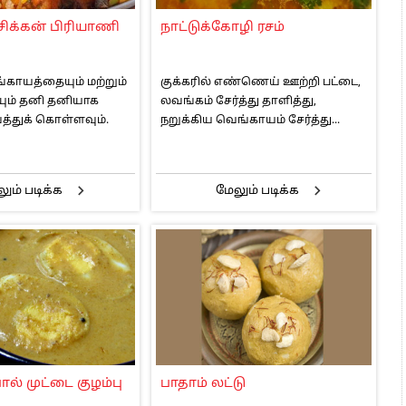
 அஞ்சமாட்டோம் – இந்தியா
 சிக்கன் பிரியாணி
நாட்டுக்கோழி ரசம்
ாரிகள் அக்.16 வரை விண்ணப்பிக்கலாம்
6 ஆக உயர்வு
்காயத்தையும் மற்றும்
குக்கரில் எண்ணெய் ஊற்றி பட்டை,
ும் தனி தனியாக
லவங்கம் சேர்த்து தாளித்து,
்துக் கொள்ளவும்.
நறுக்கிய வெங்காயம் சேர்த்து...
ும் படிக்க
மேலும் படிக்க
ால் முட்டை குழம்பு
பாதாம் லட்டு