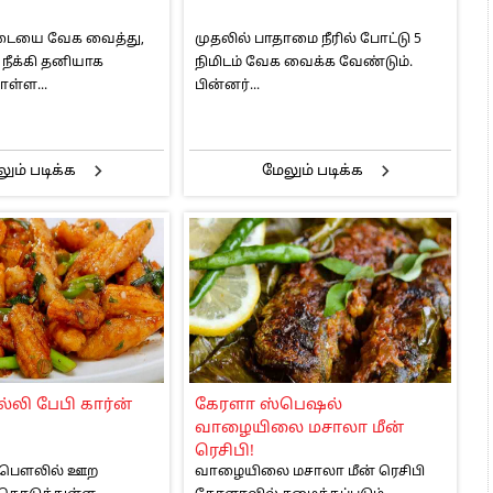
ட்டையை வேக வைத்து,
முதலில் பாதாமை நீரில் போட்டு 5
நீக்கி தனியாக
நிமிடம் வேக வைக்க வேண்டும்.
ள்ள...
பின்னர்...
ும் படிக்க
மேலும் படிக்க
ல்லி பேபி கார்ன்
கேரளா ஸ்பெஷல்
வாழையிலை மசாலா மீன்
ரெசிபி!
ு பௌலில் ஊற
வாழையிலை மசாலா மீன் ரெசிபி