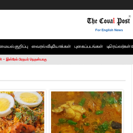
For English News
மையல் குறிப்பு
வைரல் வீடியோக்கள்
புகைப்படங்கள்
டிரெய்லர்கள் 
6 ஆக உயர்வு
சி – இஸ்ரேல் பிரதமர் நெதன்யாகு
ன்!” – செங்கோட்டையன்
ாரம் இல்லை.. – சி. வி.சண்முகம்
ட்ட MLA-க்கள் பதவி பறிப்பு
ேண்டும்”- முதல்வர் விஜய்
டிக்கர் ஒட்டிக்கொண்டது திமுக”- பாமக தலைவர் அன்புமணி ராமதாஸ்
ரஸ் தலைமையின் கருத்து கிடையாது – கார்த்தி சிதம்பரம்
பிரேமலதா விஜயகாந்த் பேட்டி
ிஜய் கண்டனம்
ோட்டி – சீமான்