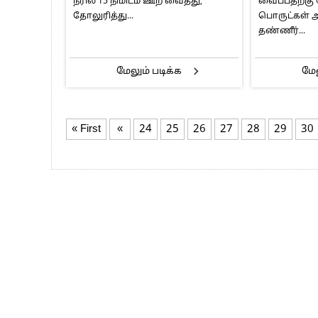
நீரில் 15 நிமிடம் ஊற வைத்து,
வைப்பதற்கு
தோலுரித்து...
பொருட்கள் 
தண்ணீர்...
மேலும் படிக்க
மேல
« First
«
24
25
26
27
28
29
30