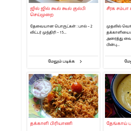
பாகிஸ்தானின் அணு ஆயுத மிரட்டலுக்கு
ஜில் ஜில் கூல் கூல் குல்பி
சீரக சம்பா
மத்திய ஆசிரியர் தகுதித் தேர்வு: பட்டத
செய்முறை
தமிழக சட்டப்பேரவையில் காலியிடங்கள் 
தேவையான பொருட்கள் : பால் – 2
முதலில் வெங
லிட்டர் முந்திரி – 15...
தக்காளியைய
அரைத்து வைத
பின்பு...
மேலும் படிக்க
மேல
தக்காளி பிரியாணி
தேங்காய் ப