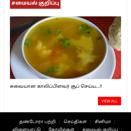
சமையல் குறிப்பு
சுவையான காலிப்பிளவர் சூப் செய்ய…!!
VIEW ALL
தண்டோரா பற்றி
செய்திகள்
சினிமா
விளையாட்டு
கோயில்கள்
சமையல் குறிப்பு