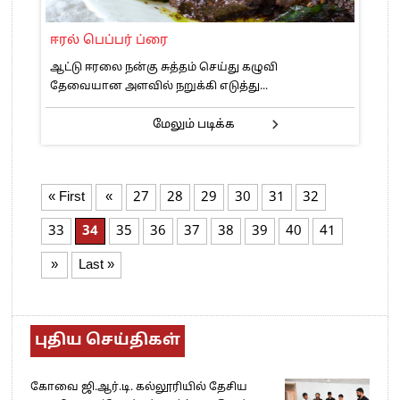
ஈரல் பெப்பர் ப்ரை
ஆட்டு ஈரலை நன்கு சுத்தம் செய்து கழுவி
தேவையான அள‌வி‌ல் நறு‌க்‌கி எடு‌த்து...
மேலும் படிக்க
« First
«
27
28
29
30
31
32
33
34
35
36
37
38
39
40
41
»
Last »
புதிய செய்திகள்
கோவை ஜி.ஆர்.டி. கல்லூரியில் தேசிய