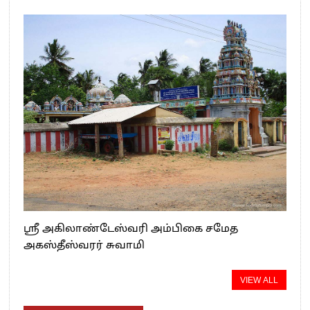
ஸ்ரீ அகிலாண்டேஸ்வரி அம்பிகை சமேத
அகஸ்தீஸ்வரர் சுவாமி
VIEW ALL