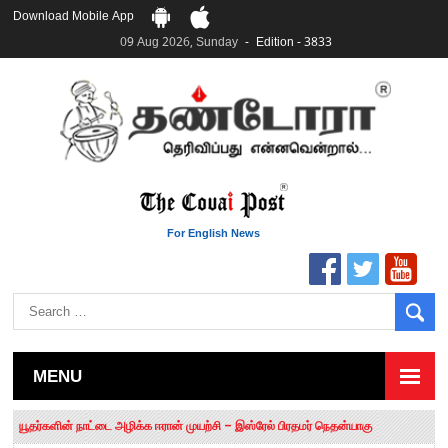
Download Mobile App
09 Aug 2026, Sunday
Edition - 3833
For English News
MENU
தமிழக சட்டப்பேரவையில் காலியிடங்கள் 6 ஆக உயர்வு
யூதர்களின் நாட்டை அழிக்க ஈரான் முயற்சி – இஸ்ரேல் பிரதமர் நெதன்யாகு
“மக்களால் நிராகரிக்கப்பட்டவர் ஸ்டாலின்!” – செங்கோட்டையன்