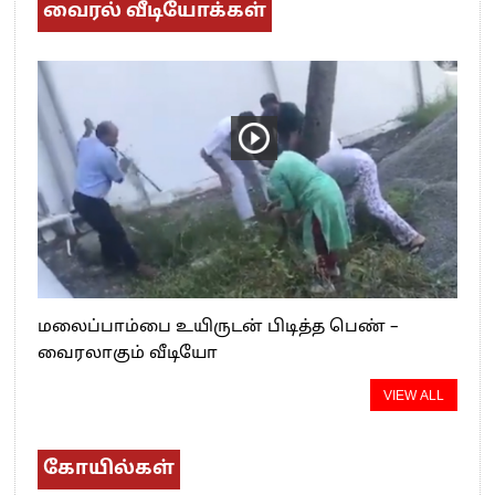
வைரல் வீடியோக்கள்
மலைப்பாம்பை உயிருடன் பிடித்த பெண் –
வைரலாகும் வீடியோ
VIEW ALL
கோயில்கள்