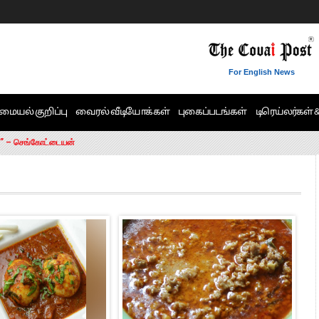
For English News
6 ஆக உயர்வு
மையல் குறிப்பு
வைரல் வீடியோக்கள்
புகைப்படங்கள்
டிரெய்லர்கள் 
சி – இஸ்ரேல் பிரதமர் நெதன்யாகு
ன்!” – செங்கோட்டையன்
ாரம் இல்லை.. – சி. வி.சண்முகம்
ட்ட MLA-க்கள் பதவி பறிப்பு
ேண்டும்”- முதல்வர் விஜய்
டிக்கர் ஒட்டிக்கொண்டது திமுக”- பாமக தலைவர் அன்புமணி ராமதாஸ்
ரஸ் தலைமையின் கருத்து கிடையாது – கார்த்தி சிதம்பரம்
பிரேமலதா விஜயகாந்த் பேட்டி
ிஜய் கண்டனம்
ோட்டி – சீமான்
 அஞ்சமாட்டோம் – இந்தியா