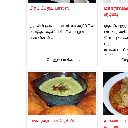
மத்திய ஆசிரியர் தகுதித் தேர்வு: பட்டத
பிரட் பீட்ரூட் பால்ஸ்
மகாராஷ்டி
தமிழக சட்டப்பேரவையில் காலியிடங்கள் 
குழம்பு
முதலில் ஒரு வாணலியை அடுப்பில்
முதலில் ஒர
வைத்து, அதில் 1 டேபிள் ஸ்பூன்
வைத்து,அதில
எண்ணெய்...
சோம்பு,கசகச
வர
மிளகாய்,பட்ட
சேர்த்து வறுத்
மேலும் படிக்க
மேல
மங்களூர் பன் ரெசிபி
முகலாய் ஸ
குருமா