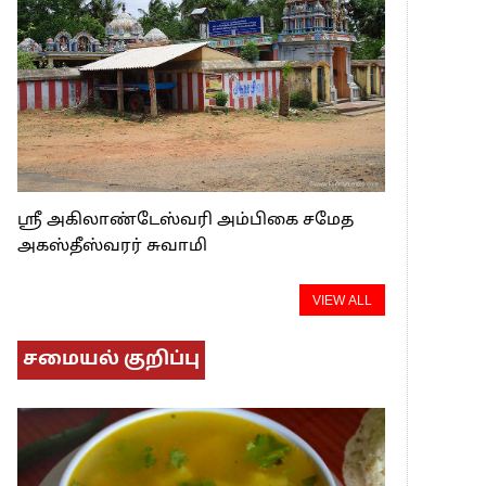
ஸ்ரீ அகிலாண்டேஸ்வரி அம்பிகை சமேத
அகஸ்தீஸ்வரர் சுவாமி
VIEW ALL
சமையல் குறிப்பு