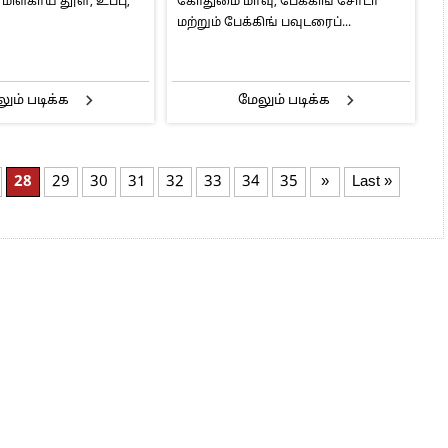
 மிளகாய் தூள், உப்பு,
கோதுமை மாவு, பேக்கிங் சோடா
மற்றும் பேக்கிங் பவுடரைப்...
ும் படிக்க
மேலும் படிக்க
28
29
30
31
32
33
34
35
»
Last »