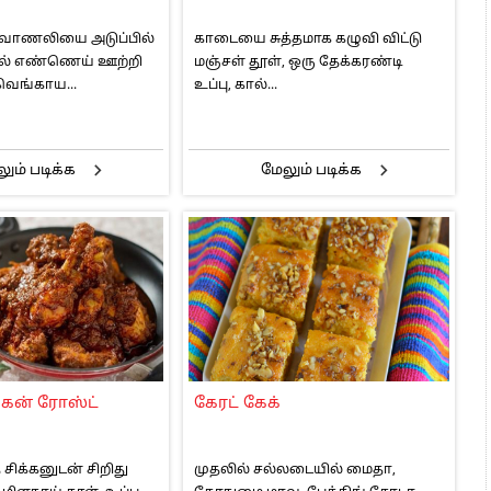
ு வாணலியை அடுப்பில்
காடையை சுத்தமாக கழுவி விட்டு
ில் எண்ணெய் ஊற்றி
மஞ்சள் தூள், ஒரு தேக்கரண்டி
 வெங்காய...
உப்பு, கால்...
ும் படிக்க
மேலும் படிக்க
்கன் ரோஸ்ட்
கேரட் கேக்
த சிக்கனுடன் சிறிது
முதலில் சல்லடையில் மைதா,