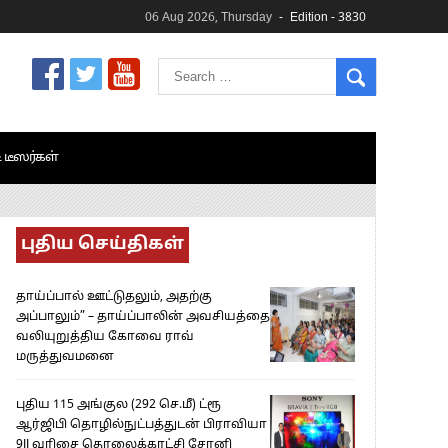
06 Aug 2026, Thursday
Edition - 3830
& டீஸர்கள்
புதிய செய்திகள்
தாய்ப்பால் ஊட்டுதலும், அதற்கு
அப்பாலும்” – தாய்ப்பாலின் அவசியத்தை
வலியுறுத்திய கோவை ராவ்
மருத்துவமனை
புதிய 115 அங்குல (292 செ.மீ) ட்ரூ
ஆர்ஜிபி தொழில்நுட்பத்துடன் பிராவியா
9II வரிசை தொலைக்காட்சி சோனி