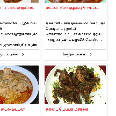
ாரிகள் அக்.16 வரை விண்ணப்பிக்கலாம்
ரா ஸ்டைல் முட்டை
மட்டன் கீமா குழம்பு செய்ய…!
6 ஆக உயர்வு
ு வாணலியை அடுப்பில்
தக்காளி,கொத்தமல்லி,வெங்காயத்தை
்
பொடியாக நறுக்கி
ா,மல்லி,ஜாதிக்காய்,காஷ்மீரி
கொள்ளவும்.மட்டன் கீமாவை நீரில்
நன்கு சுத்தமாக கழுவிக் கொள்ள...
ை,ஏலக்காய்,கிரம்பு,சீரகம்
து...
ும் படிக்க
மேலும் படிக்க
்டைல் மட்டன்
காடை பெப்பர் மசாலா