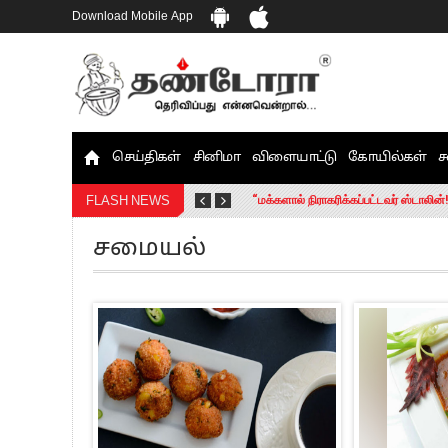
Download Mobile App
தமிழக சட்டப்பேரவையில் காலியிடங்கள் 
செய்திகள்
சினிமா
விளையாட்டு
கோயில்கள்
ச
யூதர்களின் நாட்டை அழிக்க ஈரான் முயற்
“மக்களால் நிராகரிக்கப்பட்டவர் ஸ்டாலி
FLASH NEWS
எங்களை நீக்குவதற்கு இபிஎஸ்க்கு அதிக
சமையல்
எஸ்.பி.வேலுமணி, சி.வி.சண்முகம் உள்ளி
”நீட் தேர்வை முழுமையாக ரத்து செய்ய வ
“மாணவர்கள் நடத்திய மொழிப்போரில் ஸ்
பிரவீன் சக்ரவர்த்தியின் கருத்து காங்கி
“ஜெயலலிதா அவர்களே என் ரோல் மாடல்” -
ராகுல் காந்தி கைது – தவெக தலைவர் வ
செத்து சாம்பல் ஆனாலும் தனித்துதான் ப
பாகிஸ்தானின் அணு ஆயுத மிரட்டலுக்கு