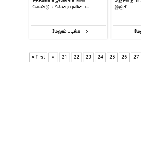
சுத்தமாக கழுவிக் கொள்ள
மஞ்சள் தூள்,
வேண்டும்.பின்னர் புளியை...
இஞ்சி...
மேலும் படிக்க
மேல
« First
«
21
22
23
24
25
26
27