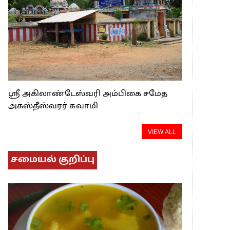
ஸ்ரீ அகிலாண்டேஸ்வரி அம்பிகை சமேத
அகஸ்தீஸ்வரர் சுவாமி
VIEW ALL
சமையல் குறிப்பு