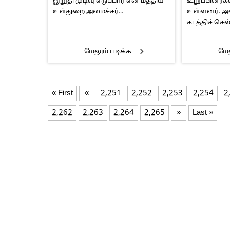
இறுதி முடிவு எடுப்பார் என மத்திய
உறுப்பினர்கள
உள்துறை அமைச்சர்...
உள்ளனர். அ
கடத்திச் செல
மேலும் படிக்க
மேல
« First
«
2,251
2,252
2,253
2,254
2
2,262
2,263
2,264
2,265
»
Last »