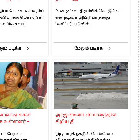
பர் டொனால்ட் டிரம்ப்
“என் ஓட்டை திரும்பிக் கொடுங்க”
டி அமெரிக்க மெக்ஸிகோ
என நடிகை ஸ்ரீபிரியா தனது
ையில் சுவர்...
‘டிவிட்டர்’ பதிவில்...
ும் படிக்க
மேலும் படிக்க
எம்எல்ஏ-க்கள்
அர்ஜன்டீனா விமானத்தில்
ாக உள்ளனர் –
சிறிய தீ
சட்டப் பேரவை
நியூயார்க் நகரின் கென்னெடி