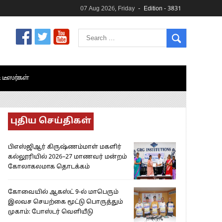
07 Aug 2026, Friday
Edition - 3831
& டீஸர்கள்
புதிய செய்திகள்
பிஎஸ்ஜிஆர் கிருஷ்ணம்மாள் மகளிர்
கல்லூரியில் 2026–27 மாணவர் மன்றம்
கோலாகலமாக தொடக்கம்
கோவையில் ஆகஸ்ட் 9-ல் மாபெரும்
இலவச செயற்கை மூட்டு பொருத்தும்
முகாம்: போஸ்டர் வெளியீடு