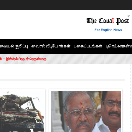
For English News
மையல் குறிப்பு
வைரல் வீடியோக்கள்
புகைப்படங்கள்
டிரெய்லர்கள் 
6 ஆக உயர்வு
சி – இஸ்ரேல் பிரதமர் நெதன்யாகு
ன்!” – செங்கோட்டையன்
ாரம் இல்லை.. – சி. வி.சண்முகம்
ட்ட MLA-க்கள் பதவி பறிப்பு
ேண்டும்”- முதல்வர் விஜய்
டிக்கர் ஒட்டிக்கொண்டது திமுக”- பாமக தலைவர் அன்புமணி ராமதாஸ்
ரஸ் தலைமையின் கருத்து கிடையாது – கார்த்தி சிதம்பரம்
பிரேமலதா விஜயகாந்த் பேட்டி
ிஜய் கண்டனம்
ோட்டி – சீமான்