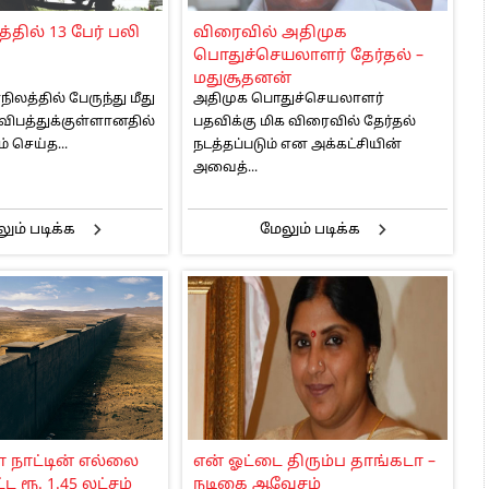
 அஞ்சமாட்டோம் – இந்தியா
தில் 13 பேர் பலி
விரைவில் அதிமுக
ாரிகள் அக்.16 வரை விண்ணப்பிக்கலாம்
பொதுச்செயலாளர் தேர்தல் –
6 ஆக உயர்வு
மதுசூதனன்
லத்தில் பேருந்து மீது
அதிமுக பொதுச்செயலாளர்
ிபத்துக்குள்ளானதில்
பதவிக்கு மிக விரைவில் தேர்தல்
 செய்த...
நடத்தப்படும் என அக்கட்சியின்
அவைத்...
ும் படிக்க
மேலும் படிக்க
நாட்டின் எல்லை
என் ஓட்டை திரும்ப தாங்கடா –
ட ரூ. 1.45 லட்சம்
நடிகை ஆவேசம்