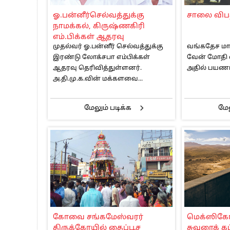
பாகிஸ்தானின் அணு ஆயுத மிரட்டலுக்கு
ஓ.பன்னீர்செல்வத்துக்கு
சாலை விபத்
மத்திய ஆசிரியர் தகுதித் தேர்வு: பட்டத
நாமக்கல், கிருஷ்ணகிரி
தமிழக சட்டப்பேரவையில் காலியிடங்கள் 
எம்.பிக்கள் ஆதரவு
முதல்வர் ஓ.பன்னீர் செல்வத்துக்கு
வங்கதேச மாநி
இரண்டு லோக்சபா எம்பிக்கள்
வேன் மோதி வ
ஆதரவு தெரிவித்துள்ளனர்.
அதில் பயணம்
அ.தி.மு.க.வின் மக்களவை...
மேலும் படிக்க
மேல
கோவை சங்கமேஸ்வரர்
மெக்ஸிகோ 
திருக்கோயில் தைப்பூச
சுவரைக் கட்