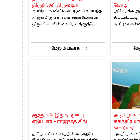
திருத்தேர் திருவிழா
கோடி
ஆயிரம் ஆண்டுகள் பழமை வாய்ந்த
அமெரிக்க அதி
அருள்மிகு கோவை சங்கமேஸ்வரர்
திட்டமிட்டப
திருக்கோயில் தைப்பூச திருத்தேர்...
நாட்டின் எல்ல
மேலும் படிக்க
மேல
ஆளுநரே இறுதி முடிவு
அ.தி.மு.க. 
எடுப்பார் – ராஜ்நாத் சிங்
சுதந்திரம
வளர்மதி
தமிழக விவகாரத்தில் ஆளுநரே
“அ.தி.மு.க. 