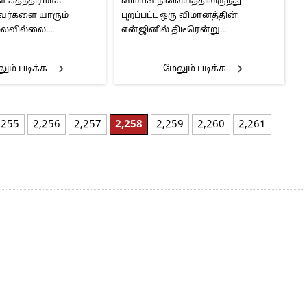
் சுதந்திரமாக
விமான நிலையத்திலிருந்து
வர்களை யாரும்
புறப்பட்ட ஒரு விமானத்தின்
்லவில்லை....
என்ஜினில் திடீரென்று...
ும் படிக்க
மேலும் படிக்க
,255
2,256
2,257
2,258
2,259
2,260
2,261