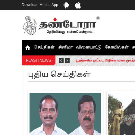
Download Mobile App
செய்திகள்
சினிமா
விளையாட்டு
கோயில்கள்
ச
தமிழக சட்டப்பேரவையில் காலியிடங்கள் 
யூதர்களின் நாட்டை அழிக்க ஈரான் முயற்
FLASH NEWS
“மக்களால் நிராகரிக்கப்பட்டவர் ஸ்டாலி
புதிய செய்திகள்
எங்களை நீக்குவதற்கு இபிஎஸ்க்கு அதிக
எஸ்.பி.வேலுமணி, சி.வி.சண்முகம் உள்ளி
”நீட் தேர்வை முழுமையாக ரத்து செய்ய வ
“மாணவர்கள் நடத்திய மொழிப்போரில் ஸ்
பிரவீன் சக்ரவர்த்தியின் கருத்து காங்கி
“ஜெயலலிதா அவர்களே என் ரோல் மாடல்” -
ராகுல் காந்தி கைது – தவெக தலைவர் வ
செத்து சாம்பல் ஆனாலும் தனித்துதான் ப