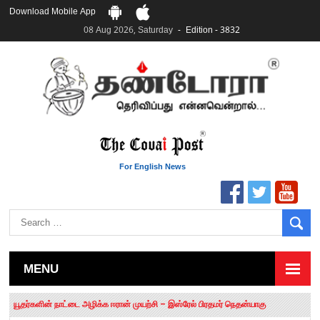
Download Mobile App
08 Aug 2026, Saturday
Edition - 3832
For English News
MENU
தமிழக சட்டப்பேரவையில் காலியிடங்கள் 6 ஆக உயர்வு
யூதர்களின் நாட்டை அழிக்க ஈரான் முயற்சி – இஸ்ரேல் பிரதமர் நெதன்யாகு
“மக்களால் நிராகரிக்கப்பட்டவர் ஸ்டாலின்!” – செங்கோட்டையன்