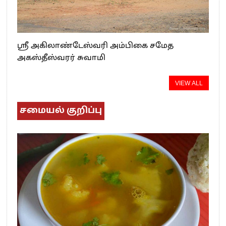
ஸ்ரீ அகிலாண்டேஸ்வரி அம்பிகை சமேத
அகஸ்தீஸ்வரர் சுவாமி
VIEW ALL
சமையல் குறிப்பு