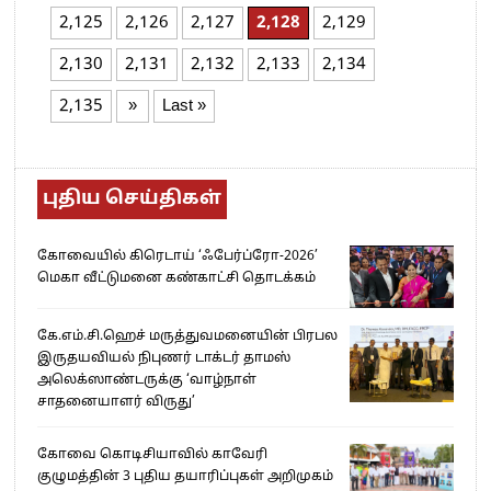
2,125
2,126
2,127
2,128
2,129
2,130
2,131
2,132
2,133
2,134
2,135
»
Last »
புதிய செய்திகள்
கோவையில் கிரெடாய் ‘ஃபேர்ப்ரோ-2026’
மெகா வீட்டுமனை கண்காட்சி தொடக்கம்
கே.எம்.சி.ஹெச் மருத்துவமனையின் பிரபல
இருதயவியல் நிபுணர் டாக்டர் தாமஸ்
அலெக்ஸாண்டருக்கு ‘வாழ்நாள்
சாதனையாளர் விருது’
கோவை கொடிசியாவில் காவேரி
குழுமத்தின் 3 புதிய தயாரிப்புகள் அறிமுகம்