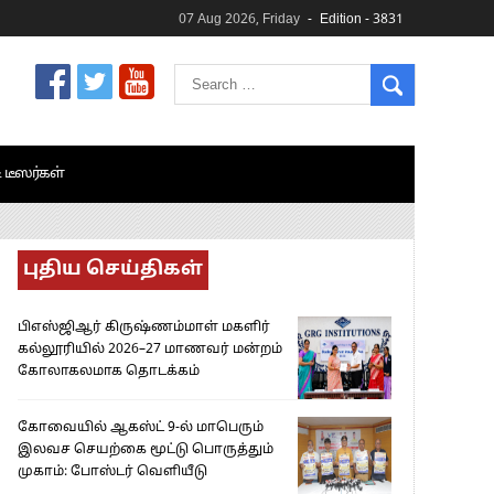
07 Aug 2026, Friday
Edition - 3831
& டீஸர்கள்
புதிய செய்திகள்
பிஎஸ்ஜிஆர் கிருஷ்ணம்மாள் மகளிர்
கல்லூரியில் 2026–27 மாணவர் மன்றம்
கோலாகலமாக தொடக்கம்
கோவையில் ஆகஸ்ட் 9-ல் மாபெரும்
இலவச செயற்கை மூட்டு பொருத்தும்
முகாம்: போஸ்டர் வெளியீடு