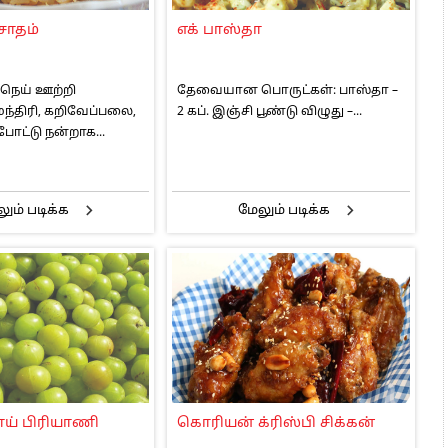
 அஞ்சமாட்டோம் – இந்தியா
சாதம்
எக் பாஸ்தா
ாரிகள் அக்.16 வரை விண்ணப்பிக்கலாம்
6 ஆக உயர்வு
 நெய் ஊற்றி
தேவையான பொருட்கள்: பாஸ்தா –
முந்திரி, கறிவேப்பலை,
2 கப். இஞ்சி பூண்டு விழுது –...
ோட்டு நன்றாக...
ும் படிக்க
மேலும் படிக்க
ாய் பிரியாணி
கொரியன் க்ரிஸ்பி சிக்கன்