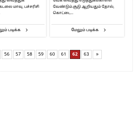
்து வைத்துக்
வேக வைத்து எடுத்துக்கொள்ள
டலை மாவு, பச்சரிசி
வேண்டும்.சூடு ஆறியதும் தோல்,
.
கொட்டை...
ும் படிக்க
மேலும் படிக்க
56
57
58
59
60
61
62
63
»