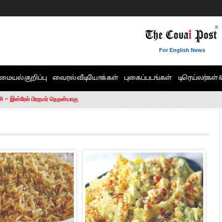
For English News
மையல் குறிப்பு
வைரல் வீடியோக்கள்
புகைப்படங்கள்
டிரெய்லர்கள் 
6 ஆக உயர்வு
சி – இஸ்ரேல் பிரதமர் நெதன்யாகு
ன்!” – செங்கோட்டையன்
ாரம் இல்லை.. – சி. வி.சண்முகம்
ட்ட MLA-க்கள் பதவி பறிப்பு
ேண்டும்”- முதல்வர் விஜய்
டிக்கர் ஒட்டிக்கொண்டது திமுக”- பாமக தலைவர் அன்புமணி ராமதாஸ்
ரஸ் தலைமையின் கருத்து கிடையாது – கார்த்தி சிதம்பரம்
பிரேமலதா விஜயகாந்த் பேட்டி
ிஜய் கண்டனம்
ோட்டி – சீமான்