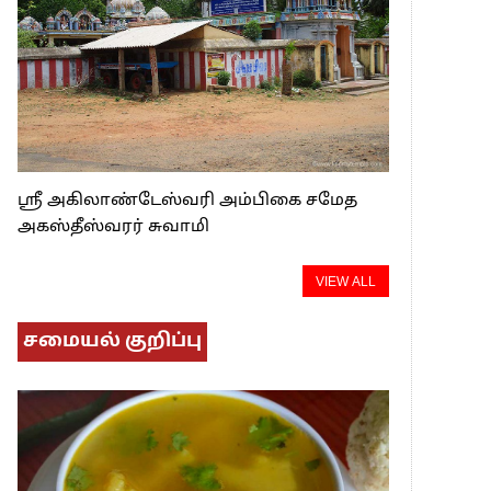
ஸ்ரீ அகிலாண்டேஸ்வரி அம்பிகை சமேத
அகஸ்தீஸ்வரர் சுவாமி
VIEW ALL
சமையல் குறிப்பு