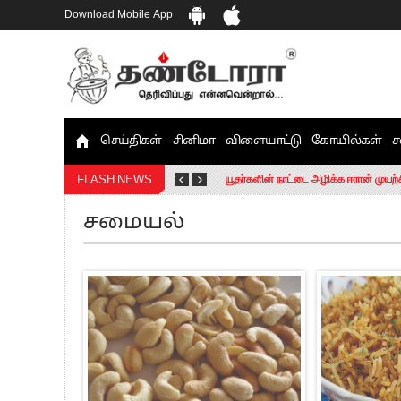
Download Mobile App
செய்திகள்
சினிமா
விளையாட்டு
கோயில்கள்
ச
தமிழக சட்டப்பேரவையில் காலியிடங்கள் 
யூதர்களின் நாட்டை அழிக்க ஈரான் முயற்
FLASH NEWS
“மக்களால் நிராகரிக்கப்பட்டவர் ஸ்டாலி
சமையல்
எங்களை நீக்குவதற்கு இபிஎஸ்க்கு அதிக
எஸ்.பி.வேலுமணி, சி.வி.சண்முகம் உள்ளி
”நீட் தேர்வை முழுமையாக ரத்து செய்ய வ
“மாணவர்கள் நடத்திய மொழிப்போரில் ஸ்
பிரவீன் சக்ரவர்த்தியின் கருத்து காங்கி
“ஜெயலலிதா அவர்களே என் ரோல் மாடல்” -
ராகுல் காந்தி கைது – தவெக தலைவர் வ
செத்து சாம்பல் ஆனாலும் தனித்துதான் ப