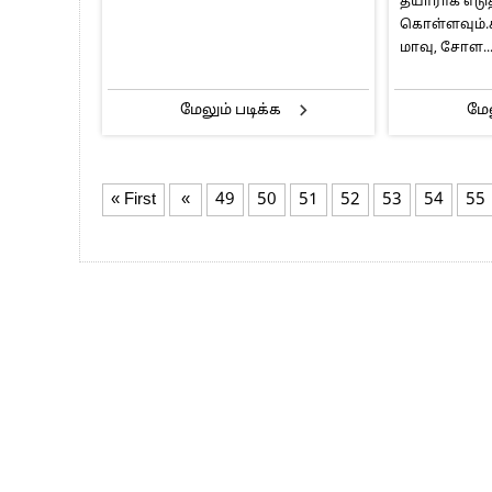
தயாராக எடுத
கொள்ளவும்.க
மாவு, சோள..
மேலும் படிக்க
மேல
« First
«
49
50
51
52
53
54
55