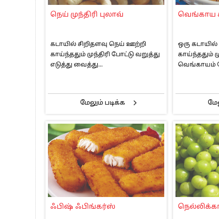
பாகிஸ்தானின் அணு ஆயுத மிரட்டலுக்கு
நெய் முந்திரி புலாவ்
வெங்காய 
மத்திய ஆசிரியர் தகுதித் தேர்வு: பட்டத
தமிழக சட்டப்பேரவையில் காலியிடங்கள் 
கடாயில் சிறிதளவு நெய் ஊற்றி
ஒரு கடாயில்
காய்ந்ததும் முந்திரி போட்டு வறுத்து
காய்ந்ததும் 
எடுத்து வைத்து...
வெங்காயம் ப
மேலும் படிக்க
மேல
ஃபிஷ் ஃபிங்கர்ஸ்
நெல்லிக்க