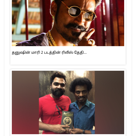
தனுஷின் மாரி 2 படத்தின் ரிலீஸ் தேதி…