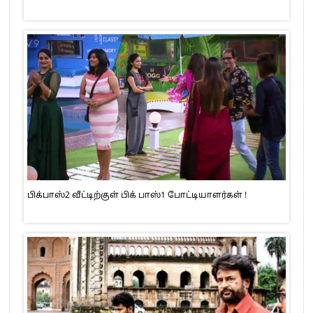
பிக்பாஸ்2 வீட்டிற்குள் பிக் பாஸ்1 போட்டியாளர்கள் !