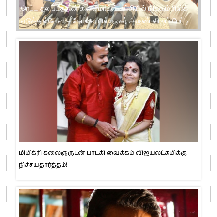
பாட்ஷா படம் ரீரிலீஸ் நேரத்தில் பன் பட்டர் ஜாம் ரிலீசாகியது
பயத்தை ஏற்படுத்தியது – நடிகர் ராஜு ஓபன் டாக்
மிமிக்ரி கலைஞருடன் பாடகி வைக்கம் விஜயலட்சுமிக்கு
நிச்சயதார்த்தம்!