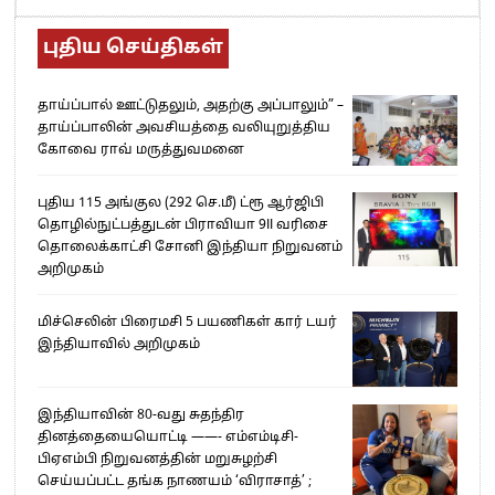
புதிய செய்திகள்
தாய்ப்பால் ஊட்டுதலும், அதற்கு அப்பாலும்” –
தாய்ப்பாலின் அவசியத்தை வலியுறுத்திய
கோவை ராவ் மருத்துவமனை
புதிய 115 அங்குல (292 செ.மீ) ட்ரூ ஆர்ஜிபி
தொழில்நுட்பத்துடன் பிராவியா 9II வரிசை
தொலைக்காட்சி சோனி இந்தியா நிறுவனம்
அறிமுகம்
மிச்செலின் பிரைமசி 5 பயணிகள் கார் டயர்
இந்தியாவில் அறிமுகம்
இந்தியாவின் 80-வது சுதந்திர
தினத்தையையொட்டி ——- எம்எம்டிசி-
பிஏஎம்பி நிறுவனத்தின் மறுசுழற்சி
செய்யப்பட்ட தங்க நாணயம் ‘விராசாத்’ ;