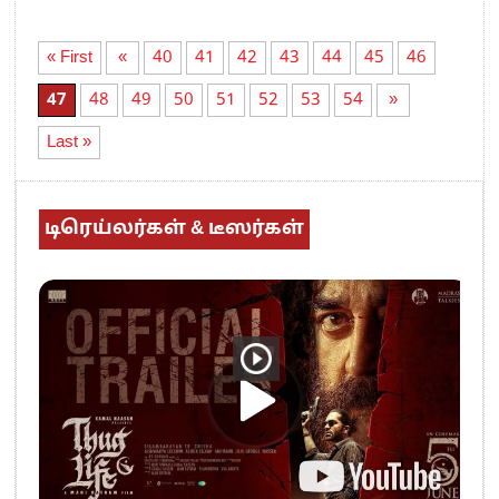
« First
«
40
41
42
43
44
45
46
47
48
49
50
51
52
53
54
»
Last »
டிரெய்லர்கள் & டீஸர்கள்