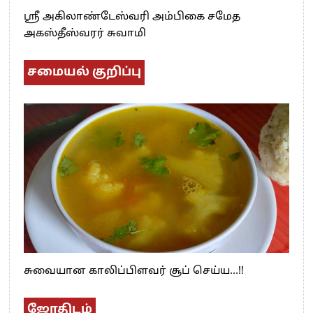
ஸ்ரீ அகிலாண்டேஸ்வரி அம்பிகை சமேத
அகஸ்தீஸ்வரர் சுவாமி
சமையல் குறிப்பு
சுவையான காலிப்பிளவர் சூப் செய்ய…!!
ஜோதிடம்