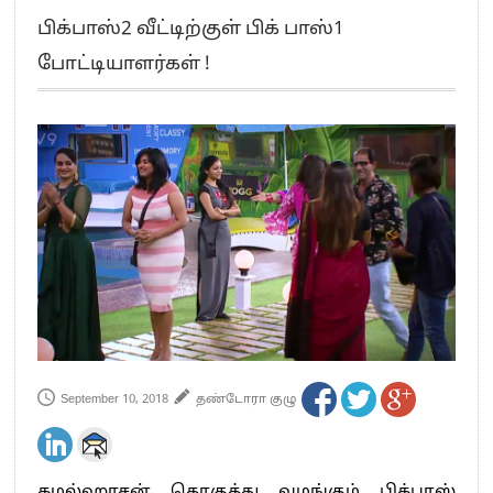
எங்களை நீக்குவதற்கு இபிஎஸ்க்கு அதிகாரம் இல்லை.. – சி. வி.சண்முகம்
பிக்பாஸ்2 வீட்டிற்குள் பிக் பாஸ்1
எஸ்.பி.வேலுமணி, சி.வி.சண்முகம் உள்ளிட்ட MLA-க்கள் பதவி பறிப்பு
போட்டியாளர்கள் !
”நீட் தேர்வை முழுமையாக ரத்து செய்ய வேண்டும்”- முதல்வர் விஜய்
“மாணவர்கள் நடத்திய மொழிப்போரில் ஸ்டிக்கர் ஒட்டிக்கொண்டது திமுக”- பாமக
தலைவர் அன்புமணி ராமதாஸ்
பிரவீன் சக்ரவர்த்தியின் கருத்து காங்கிரஸ் தலைமையின் கருத்து கிடையாது – கார்த்தி
சிதம்பரம்
“ஜெயலலிதா அவர்களே என் ரோல் மாடல்” -பிரேமலதா விஜயகாந்த் பேட்டி
ராகுல் காந்தி கைது – தவெக தலைவர் விஜய் கண்டனம்
செத்து சாம்பல் ஆனாலும் தனித்துதான் போட்டி – சீமான்
பாகிஸ்தானின் அணு ஆயுத மிரட்டலுக்கு அஞ்சமாட்டோம் – இந்தியா
மத்திய ஆசிரியர் தகுதித் தேர்வு: பட்டதாரிகள் அக்.16 வரை விண்ணப்பிக்கலாம்
தமிழக சட்டப்பேரவையில் காலியிடங்கள் 6 ஆக உயர்வு
September 10, 2018
தண்டோரா குழு
கமல்ஹாசன் தொகுத்து வழங்கும் பிக்பாஸ்