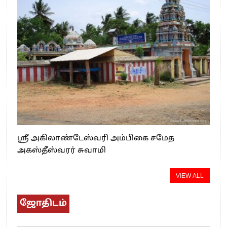
ஸ்ரீ அகிலாண்டேஸ்வரி அம்பிகை சமேத
அகஸ்தீஸ்வரர் சுவாமி
VIEW ALL
ஜோதிடம்