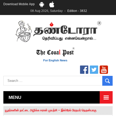
Download Mobile App
08 Aug 2026, Saturday
Edition - 3832
For English News
MENU
தமிழக சட்டப்பேரவையில் காலியிடங்கள் 6 ஆக உயர்வு
யூதர்களின் நாட்டை அழிக்க ஈரான் முயற்சி – இஸ்ரேல் பிரதமர் நெதன்யாகு
“மக்களால் நிராகரிக்கப்பட்டவர் ஸ்டாலின்!” – செங்கோட்டையன்