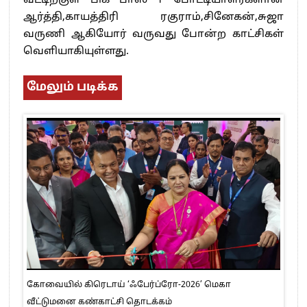
வீட்டிற்குள் பிக் பாஸ் 1 போட்டியாளர்களான
ஆர்த்தி,காயத்திரி ரகுராம்,சினேகன்,சுஜா
வருணி ஆகியோர் வருவது போன்ற காட்சிகள்
வெளியாகியுள்ளது.
மேலும் படிக்க
கோவையில் கிரெடாய் ‘ஃபேர்ப்ரோ-2026’ மெகா
வீட்டுமனை கண்காட்சி தொடக்கம்