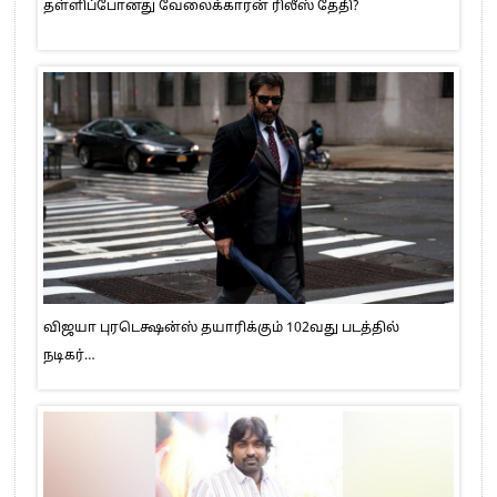
தள்ளிப்போனது வேலைக்காரன் ரிலீஸ் தேதி?
விஜயா புரடெக்ஷன்ஸ் தயாரிக்கும் 102வது படத்தில்
நடிகர்…