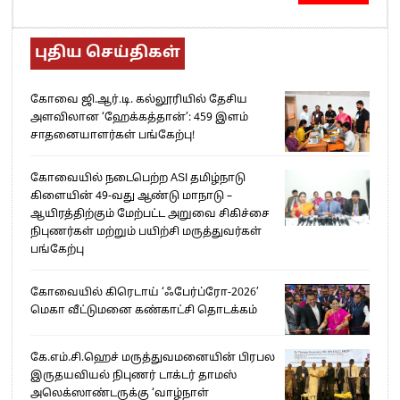
புதிய செய்திகள்
கோவை ஜி.ஆர்.டி. கல்லூரியில் தேசிய
அளவிலான ‘ஹேக்கத்தான்’: 459 இளம்
சாதனையாளர்கள் பங்கேற்பு!
கோவையில் நடைபெற்ற ASI தமிழ்நாடு
கிளையின் 49-வது ஆண்டு மாநாடு –
ஆயிரத்திற்கும் மேற்பட்ட அறுவை சிகிச்சை
நிபுணர்கள் மற்றும் பயிற்சி மருத்துவர்கள்
பங்கேற்பு
கோவையில் கிரெடாய் ‘ஃபேர்ப்ரோ-2026’
மெகா வீட்டுமனை கண்காட்சி தொடக்கம்
கே.எம்.சி.ஹெச் மருத்துவமனையின் பிரபல
இருதயவியல் நிபுணர் டாக்டர் தாமஸ்
அலெக்ஸாண்டருக்கு ‘வாழ்நாள்