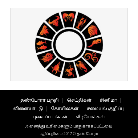
தண்டோரா பற்றி
செய்திகள்
சினிமா
விளையாட்டு
கோயில்கள்
சமையல் குறிப்பு
புகைப்படங்கள்
வீடியோக்கள்
அனைத்து உரிமைகளும் பாதுகாக்கப்பட்டவை
பதிப்புரிமை 2017 © தண்டோரா