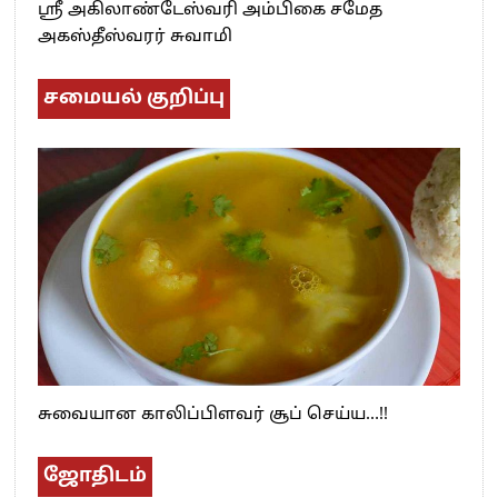
ஸ்ரீ அகிலாண்டேஸ்வரி அம்பிகை சமேத
அகஸ்தீஸ்வரர் சுவாமி
சமையல் குறிப்பு
சுவையான காலிப்பிளவர் சூப் செய்ய…!!
ஜோதிடம்