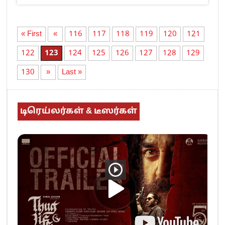
« First
«
116
117
118
119
120
121
122
123
124
125
126
127
128
129
130
»
Last »
டிரெய்லர்கள் & டீஸர்கள்