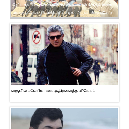
பாட்ஷா படம் ரீரிலீஸ் நேரத்தில் பன் பட்டர் ஜாம் ரிலீசாகியது
பயத்தை ஏற்படுத்தியது – நடிகர் ராஜு ஓபன் டாக்
வசூலில் மலேசியாவை அதிரவைத்த விவேகம்