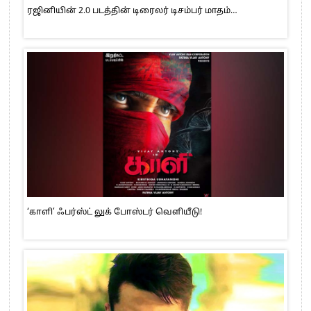
ரஜினியின் 2.0 படத்தின் டிரைலர் டிசம்பர் மாதம்…
‘காளி’ ஃபர்ஸ்ட் லுக் போஸ்டர் வெளியீடு!