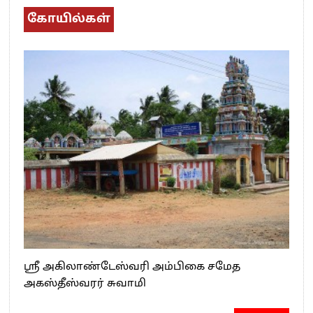
கோயில்கள்
ஸ்ரீ அகிலாண்டேஸ்வரி அம்பிகை சமேத
அகஸ்தீஸ்வரர் சுவாமி