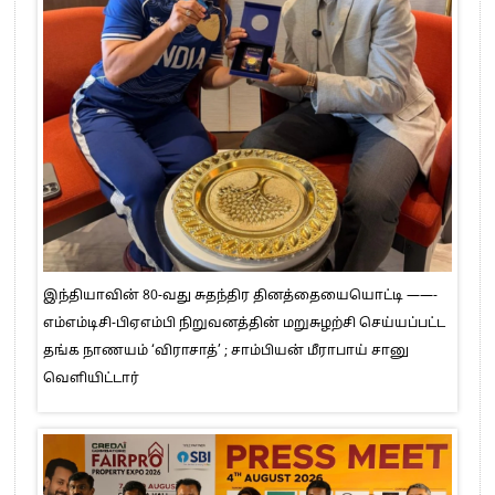
இந்தியாவின் 80-வது சுதந்திர தினத்தையையொட்டி ——-
எம்எம்டிசி-பிஏஎம்பி நிறுவனத்தின் மறுசுழற்சி செய்யப்பட்ட
தங்க நாணயம் ‘விராசாத்’ ; சாம்பியன் மீராபாய் சானு
வெளியிட்டார்