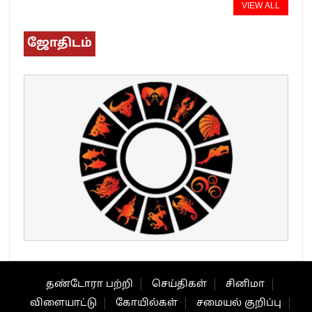
VIEW ALL
ஜோதிடம்
தண்டோரா பற்றி
செய்திகள்
சினிமா
விளையாட்டு
கோயில்கள்
சமையல் குறிப்பு