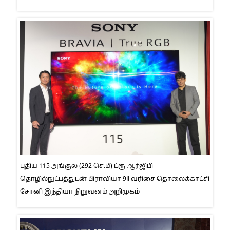
புதிய 115 அங்குல (292 செ.மீ) ட்ரூ ஆர்ஜிபி
தொழில்நுட்பத்துடன் பிராவியா 9II வரிசை தொலைக்காட்சி
சோனி இந்தியா நிறுவனம் அறிமுகம்