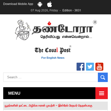
Download Mobile App
07 Aug 2026, Friday
Edition - 3831
For English News
MENU
தமிழக சட்டப்பேரவையில் காலியிடங்கள் 6 ஆக உயர்வு
யூதர்களின் நாட்டை அழிக்க ஈரான் முயற்சி – இஸ்ரேல் பிரதமர் நெதன்யாகு
“மக்களால் நிராகரிக்கப்பட்டவர் ஸ்டாலின்!” – செங்கோட்டையன்