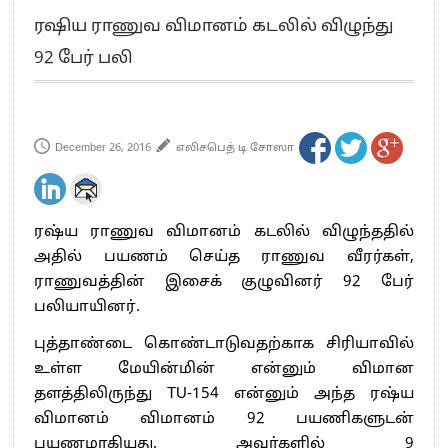
எங்களை நீக்குவதற்கு இபிஎஸ்க்கு அதிகாரம் இல்லை.. – சி. வி.சண்முகம்
ரஷிய ராணுவ விமானம் கடலில் விழுந்து
எஸ்.பி.வேலுமணி, சி.வி.சண்முகம் உள்ளிட்ட MLA-க்கள் பதவி பறிப்பு
92 பேர் பலி
”நீட் தேர்வை முழுமையாக ரத்து செய்ய வேண்டும்”- முதல்வர் விஜய்
“மாணவர்கள் நடத்திய மொழிப்போரில் ஸ்டிக்கர் ஒட்டிக்கொண்டது திமுக”- பாமக
தலைவர் அன்புமணி ராமதாஸ்
பிரவீன் சக்ரவர்த்தியின் கருத்து காங்கிரஸ் தலைமையின் கருத்து கிடையாது – கார்த்தி
December 26, 2016
எலிசபெத் டி சோஸா
சிதம்பரம்
“ஜெயலலிதா அவர்களே என் ரோல் மாடல்” -பிரேமலதா விஜயகாந்த் பேட்டி
ராகுல் காந்தி கைது – தவெக தலைவர் விஜய் கண்டனம்
ரஷ்ய ராணுவ விமானம் கடலில் விழுந்ததில்
செத்து சாம்பல் ஆனாலும் தனித்துதான் போட்டி – சீமான்
அதில் பயணம் செய்த ராணுவ வீரர்கள்,
பாகிஸ்தானின் அணு ஆயுத மிரட்டலுக்கு அஞ்சமாட்டோம் – இந்தியா
ராணுவத்தின் இசைக் குழுவினர் 92 பேர்
மத்திய ஆசிரியர் தகுதித் தேர்வு: பட்டதாரிகள் அக்.16 வரை விண்ணப்பிக்கலாம்
பலியாயினர்.
தமிழக சட்டப்பேரவையில் காலியிடங்கள் 6 ஆக உயர்வு
புத்தாண்டை கொண்டாடுவதற்காக சிரியாவில்
உள்ள மேயின்மின் என்னும் விமான
தளத்திலிருந்து TU-154 என்னும் அந்த ரஷ்ய
விமானம் விமானம் 92 பயணிகளுடன்
பயணமாகியது. அவர்களில் 9