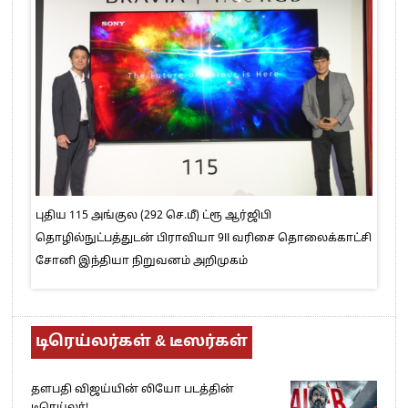
புதிய 115 அங்குல (292 செ.மீ) ட்ரூ ஆர்ஜிபி
தொழில்நுட்பத்துடன் பிராவியா 9II வரிசை தொலைக்காட்சி
சோனி இந்தியா நிறுவனம் அறிமுகம்
டிரெய்லர்கள் & டீஸர்கள்
தளபதி விஜய்யின் லியோ படத்தின்
டிரெய்லர்!