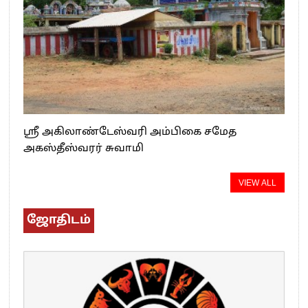
ஸ்ரீ அகிலாண்டேஸ்வரி அம்பிகை சமேத
அகஸ்தீஸ்வரர் சுவாமி
VIEW ALL
ஜோதிடம்