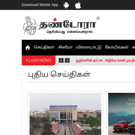
Download Mobile App
செய்திகள்
சினிமா
விளையாட்டு
கோயில்கள்
ச
தமிழக சட்டப்பேரவையில் காலியிடங்கள் 
யூதர்களின் நாட்டை அழிக்க ஈரான் முயற்
FLASH NEWS
“மக்களால் நிராகரிக்கப்பட்டவர் ஸ்டாலி
புதிய செய்திகள்
எங்களை நீக்குவதற்கு இபிஎஸ்க்கு அதிக
எஸ்.பி.வேலுமணி, சி.வி.சண்முகம் உள்ளி
”நீட் தேர்வை முழுமையாக ரத்து செய்ய வ
“மாணவர்கள் நடத்திய மொழிப்போரில் ஸ்
பிரவீன் சக்ரவர்த்தியின் கருத்து காங்கி
“ஜெயலலிதா அவர்களே என் ரோல் மாடல்” -
ராகுல் காந்தி கைது – தவெக தலைவர் வ
செத்து சாம்பல் ஆனாலும் தனித்துதான் ப