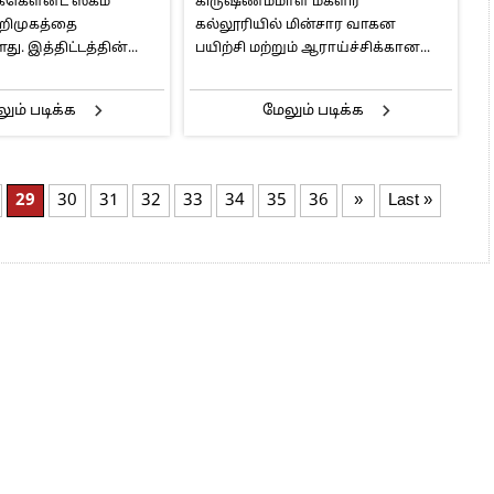
்கௌன்ட் ஸ்கீம்
கிருஷ்ணம்மாள் மகளிர்
ஸ்கீம் திட்டம்
பயிற்சியில் புதிய வாய்ப்பு
அறிமுகத்தை
கல்லூரியில் மின்சார வாகன
்ட் பேங்க்
ு. இத்திட்டத்தின்...
பயிற்சி மற்றும் ஆராய்ச்சிக்கான...
ும் படிக்க
மேலும் படிக்க
29
30
31
32
33
34
35
36
»
Last »