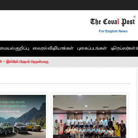
For English News
மையல் குறிப்பு
வைரல் வீடியோக்கள்
புகைப்படங்கள்
டிரெய்லர்கள் 
6 ஆக உயர்வு
சி – இஸ்ரேல் பிரதமர் நெதன்யாகு
ன்!” – செங்கோட்டையன்
ாரம் இல்லை.. – சி. வி.சண்முகம்
ட்ட MLA-க்கள் பதவி பறிப்பு
ேண்டும்”- முதல்வர் விஜய்
டிக்கர் ஒட்டிக்கொண்டது திமுக”- பாமக தலைவர் அன்புமணி ராமதாஸ்
ரஸ் தலைமையின் கருத்து கிடையாது – கார்த்தி சிதம்பரம்
பிரேமலதா விஜயகாந்த் பேட்டி
ிஜய் கண்டனம்
ோட்டி – சீமான்