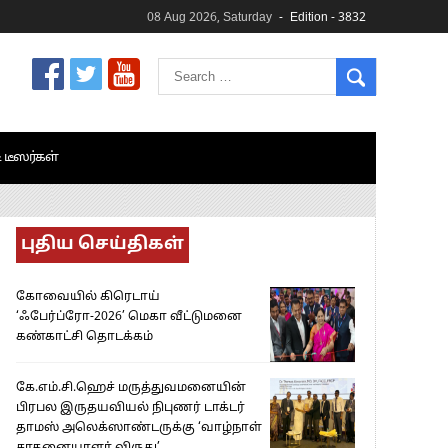
08 Aug 2026, Saturday
Edition - 3832
& டீஸர்கள்
புதிய செய்திகள்
கோவையில் கிரெடாய்
‘ஃபேர்ப்ரோ-2026’ மெகா வீட்டுமனை
கண்காட்சி தொடக்கம்
கே.எம்.சி.ஹெச் மருத்துவமனையின்
பிரபல இருதயவியல் நிபுணர் டாக்டர்
தாமஸ் அலெக்ஸாண்டருக்கு ‘வாழ்நாள்