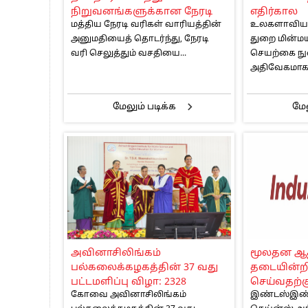
நிறுவனங்களுக்கான நேரடி
எதிர்கால
மத்திய நேரடி வரிகள் வாரியத்தின்
உலகளாவிய ப
வரி செலுத்தும் வசதியைத்
போக்குவரத
அனுமதியைத் தொடர்ந்து, நேரடி
துறை மின்மய
தொடங்கியது
பாதையை வக
வரி செலுத்தும் வசதியை...
செயற்கை நுண
கல்வி நிற
அதிவேகமாக.
மேலும் படிக்க
மேல
அவினாசிலிங்கம்
மூலதன ஆ
பல்கலைக்கழகத்தின் 37 வது
தடையின்றி
பட்டமளிப்பு விழா: 2328
செய்வதற்க
கோவை அவினாசிலிங்கம்
இண்டஸ்இண்ட்
மாணவியருக்கு பட்டம் !
கேப்பிடல் 