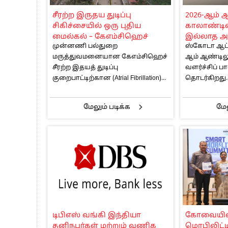
பாகிஸ்தானின் அணு ஆயுத மிரட்டலுக்கு
சீரற்ற இருதய துடிப்பு
2026-ஆம் ஆ
மத்திய ஆசிரியர் தகுதித் தேர்வு: பட்டத
சிகிச்சையில் ஒரு புதிய
காலாண்டி
தமிழக சட்டப்பேரவையில் காலியிடங்கள் 
மைல்கல் – கேஎம்சிஹெச்
இல்லாத அ
முன்னணி பல்துறை
ஸ்கோடா ஆட்ட
மருத்துவமனை சாதனை!
காலாண்டு
மருத்துவமனையான கேஎம்சிஹெச்
ஆம் ஆண்டில
ஸ்கோடா ஆ
சீரற்ற இதயத் துடிப்பு
வளர்ச்சிப் 
பதிவு செய்
குறைபாட்டிற்கான (Atrial Fibrillation)...
தொடர்கிறது.ம
மேலும் படிக்க
மேல
டிபிஎஸ் வங்கி இந்தியா
கோவையில் 
தனிநபர்கள் மற்றும் வணிக
மொபிலிட்டி