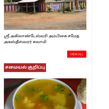
ஸ்ரீ அகிலாண்டேஸ்வரி அம்பிகை சமேத
அகஸ்தீஸ்வரர் சுவாமி
VIEW ALL
சமையல் குறிப்பு