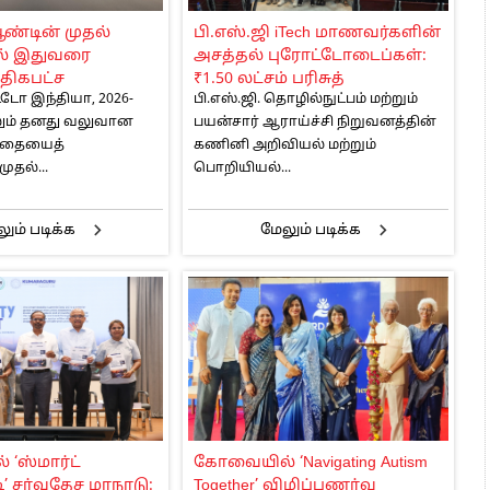
 அஞ்சமாட்டோம் – இந்தியா
ண்டின் முதல்
பி.எஸ்.ஜி iTech மாணவர்களின்
ாரிகள் அக்.16 வரை விண்ணப்பிக்கலாம்
ல் இதுவரை
அசத்தல் புரோட்டோடைப்கள்:
6 ஆக உயர்வு
திகபட்ச
₹1.50 லட்சம் பரிசுத்
ோ இந்தியா, 2026-
பி.எஸ்.ஜி. தொழில்நுட்பம் மற்றும்
 விற்பனையை
தொகையை வாரி வழங்கிய
ும் தனது வலுவான
பயன்சார் ஆராய்ச்சி நிறுவனத்தின்
ட்டோ இந்தியா
சான்டிஸ்க்!
பாதையைத்
கணினி அறிவியல் மற்றும்
துள்ளது
ுதல்...
பொறியியல்...
ும் படிக்க
மேலும் படிக்க
‘ஸ்மார்ட்
கோவையில் ‘Navigating Autism
’ சர்வதேச மாநாடு:
Together’ விழிப்புணர்வு