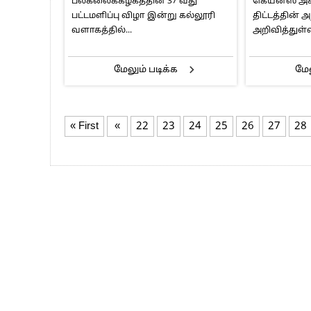
பல்கலைக்கழகத்தின் 37 வது
கெய்ன்ஸ் அக
அக்கௌன்ட் 
பட்டமளிப்பு விழா இன்று கல்லூரி
திட்டத்தின் 
இண்டஸ் இண
வளாகத்தில்...
அறிவித்துள்ளத
அறிமுகம்
மேலும் படிக்க
மேல
« First
«
22
23
24
25
26
27
28