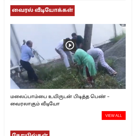
வைரல் வீடியோக்கள்
மலைப்பாம்பை உயிருடன் பிடித்த பெண் –
வைரலாகும் வீடியோ
VIEW ALL
கோயில்கள்