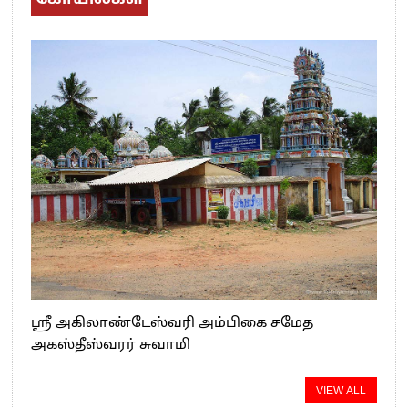
ஸ்ரீ அகிலாண்டேஸ்வரி அம்பிகை சமேத
அகஸ்தீஸ்வரர் சுவாமி
VIEW ALL