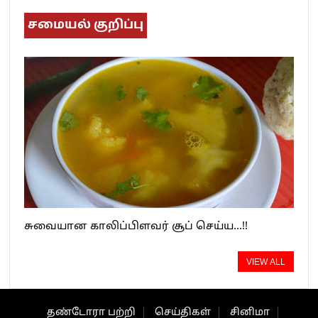
சமையல் குறிப்பு
சுவையான காலிப்பிளவர் சூப் செய்ய…!!
VIEW ALL
தண்டோரா பற்றி
செய்திகள்
சினிமா