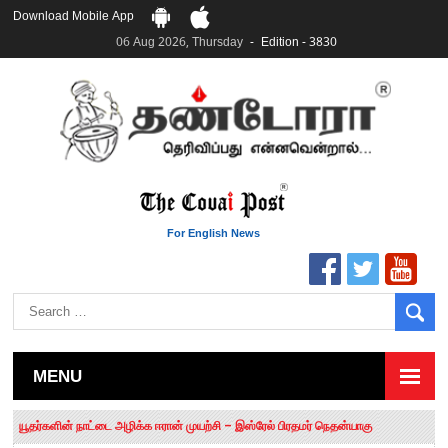
Download Mobile App
06 Aug 2026, Thursday
Edition - 3830
For English News
MENU
தமிழக சட்டப்பேரவையில் காலியிடங்கள் 6 ஆக உயர்வு
யூதர்களின் நாட்டை அழிக்க ஈரான் முயற்சி – இஸ்ரேல் பிரதமர் நெதன்யாகு
“மக்களால் நிராகரிக்கப்பட்டவர் ஸ்டாலின்!” – செங்கோட்டையன்