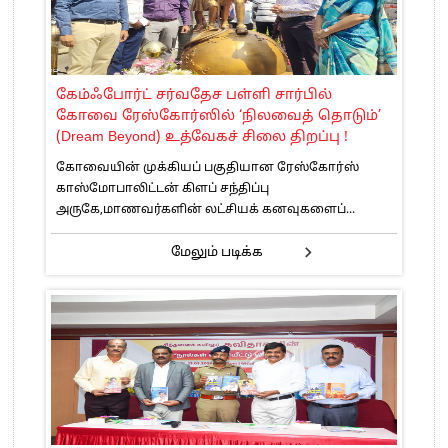
கேம்ஃபோர்ட் சர்வதேச பள்ளி சார்பில்
கோவை ரேஸ்கோர்ஸில் ‘நிலவைத் தொடும்’
(Dream Beyond) உத்வேகச் சிலை திறப்பு !
கோவையின் முக்கியப் பகுதியான ரேஸ்கோர்ஸ்
காஸ்மோபாலிட்டன் கிளப் சந்திப்பு
அருகே,மாணவர்களின் லட்சியக் கனவுகளைப்...
மேலும் படிக்க