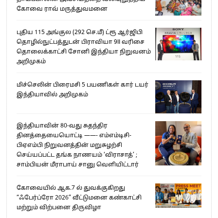
கோவை ராவ் மருத்துவமனை
புதிய 115 அங்குல (292 செ.மீ) ட்ரூ ஆர்ஜிபி
தொழில்நுட்பத்துடன் பிராவியா 9II வரிசை
தொலைக்காட்சி சோனி இந்தியா நிறுவனம்
அறிமுகம்
மிச்செலின் பிரைமசி 5 பயணிகள் கார் டயர்
இந்தியாவில் அறிமுகம்
இந்தியாவின் 80-வது சுதந்திர
தினத்தையையொட்டி ——- எம்எம்டிசி-
பிஏஎம்பி நிறுவனத்தின் மறுசுழற்சி
செய்யப்பட்ட தங்க நாணயம் ‘விராசாத்’ ;
சாம்பியன் மீராபாய் சானு வெளியிட்டார்
கோவையில் ஆக.7 ல் துவக்குகிறது
“ஃபேர்ப்ரோ 2026” வீட்டுமனை கண்காட்சி
மற்றும் விற்பனை திருவிழா