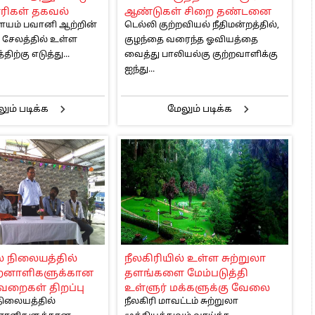
ரிகள் தகவல்
ஆண்டுகள் சிறை தண்டனை
ளையம் பவானி ஆற்றின்
டெல்லி குற்றவியல் நீதிமன்றத்தில்,
ள் சேலத்தில் உள்ள
குழந்தை வரைந்த ஓவியத்தை
ிற்கு எடுத்து...
வைத்து பாலியல்கு குற்றவாளிக்கு
ஐந்து...
ும் படிக்க
மேலும் படிக்க
ல் நிலையத்தில்
நீலகிரியில் உள்ள சுற்றுலா
திறனாளிகளுக்கான
தளங்களை மேம்படுத்தி
ிவறைகள் திறப்பு
உள்ளுர் மக்களுக்கு வேலை
நிலையத்தில்
நீலகிரி மாவட்டம் சுற்றுலா
வாய்ப்பை ஏற்படுத்த