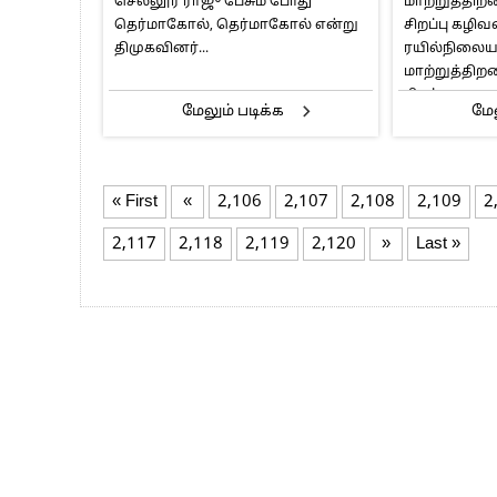
செல்லூர் ராஜு பேசும் போது
மாற்றுத்தி
தெர்மாகோல், தெர்மாகோல் என்று
சிறப்பு கழிவ
திமுகவினர்...
ரயில்நிலையத
மாற்றுத்தி
சிறப்பு...
மேலும் படிக்க
மேல
« First
«
2,106
2,107
2,108
2,109
2
2,117
2,118
2,119
2,120
»
Last »