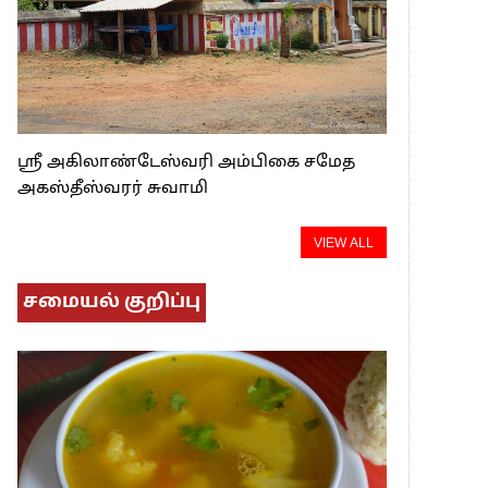
ஸ்ரீ அகிலாண்டேஸ்வரி அம்பிகை சமேத
அகஸ்தீஸ்வரர் சுவாமி
VIEW ALL
சமையல் குறிப்பு