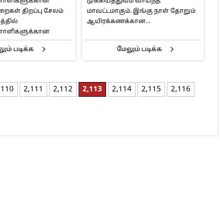
றனாளிகளுக்கான
முக்கியத்துவம் வாய்ந்த
வேண்டும்… பொதுமக்கள்
றைகள் திறப்பு சேலம்
மாவட்டமாகும். இங்கு நாள் தோறும்
கோரிக்கை…
்தில்
ஆயிரக்கணக்கான...
றனாளிகளுக்கான
ும் படிக்க
மேலும் படிக்க
,110
2,111
2,112
2,113
2,114
2,115
2,116