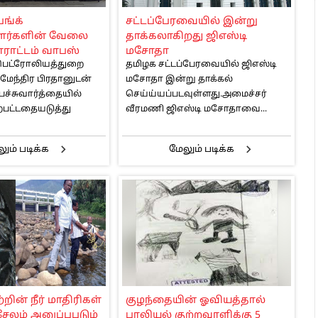
 அஞ்சமாட்டோம் – இந்தியா
ங்க்
சட்டப்பேரவையில் இன்று
ாரிகள் அக்.16 வரை விண்ணப்பிக்கலாம்
ர்களின் வேலை
தாக்கலாகிறது ஜிஎஸ்டி
6 ஆக உயர்வு
ோராட்டம் வாபஸ்
மசோதா
 பெட்ரோலியத்துறை
தமிழக சட்டப்பேரவையில் ஜிஎஸ்டி
்மேந்திர பிரதானுடன்
மசோதா இன்று தாக்கல்
ச்சுவார்த்தையில்
செய்ய்யப்படவுள்ளது.அமைச்சர்
்பட்டதையடுத்து
வீரமணி ஜிஎஸ்டி மசோதாவை...
ும் படிக்க
மேலும் படிக்க
ின் நீர் மாதிரிகள்
குழந்தையின் ஓவியத்தால்
லம் அனுப்பபடும்
பாலியல் குற்றவாளிக்கு 5