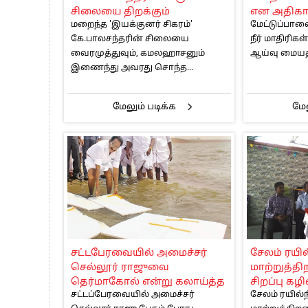
சிலையை திறக்கும்
என அதிகா
மறைந்த 'இயக்குனர் சிகரம்'
மேட்டுப்பா
வைரமுத்து
கே.பாலசந்தரின் சிலையை
நீர் மாதிரிக
வைரமுத்துவும், கமலஹாசனும்
ஆய்வு மையத்த
இணைந்து அவரது சொந்த...
மேலும் படிக்க
மேல
சட்டபேரவையில் அமைச்சர்
சேலம் ரயி
செல்லூர் ராஜுவை
மாற்றுத்
தெர்மாகோல் என்று கலாய்த்த
சிறப்பு கழ
சட்டப்பேரவையில் அமைச்சர்
சேலம் ரயில்
திமுக எம்.எல்.ஏகள்