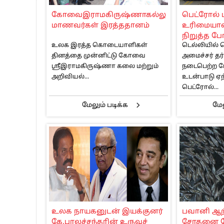
பாகிஸ்தானின் அணு ஆயுத மிரட்டலுக்கு
கோவைஇராமகிருஷ்ணாகல்லூரி
பெட்ரோல் ப
மத்திய ஆசிரியர் தகுதித் தேர்வு: பட்டத
மாணவர்கள் இரத்ததானம்
உரிமையாள
தமிழக சட்டப்பேரவையில் காலியிடங்கள் 
நிறுத்த ப
உலக இரத்த கொடையாளிகள்
டெல்லியில்
தினத்தை முன்னிட்டு கோவை
அமைச்சர் தர
ஸ்ரீஇராமகிருஷ்ணா கலை மற்றும்
நடைபெற்ற பே
அறிவியல்...
உடன்பாடு ஏற
பெட்ரோல்...
மேலும் படிக்க
மேல
உலக நாயகனுடன் இயக்குனர்
பவானி ஆற்ற
கே.பாலச்சந்தரின் உருவச்
சோதனை சே