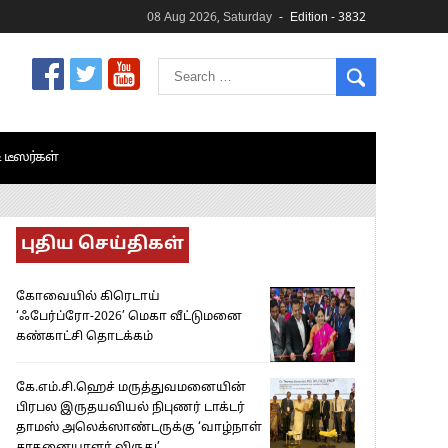
08 Aug 2026, Saturday
Edition - 3832
& டீஸர்கள்
புதிய செய்திகள்
கோவையில் கிரெடாய்
‘ஃபேர்ப்ரோ-2026’ மெகா வீட்டுமனை
கண்காட்சி தொடக்கம்
கே.எம்.சி.ஹெச் மருத்துவமனையின்
பிரபல இருதயவியல் நிபுணர் டாக்டர்
தாமஸ் அலெக்ஸாண்டருக்கு ‘வாழ்நாள்