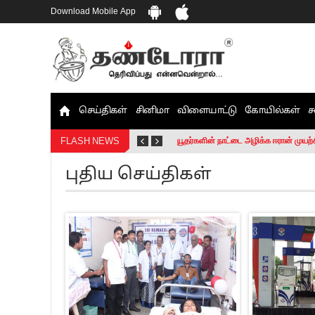
Download Mobile App
செய்திகள்
சினிமா
விளையாட்டு
கோயில்கள்
ச
தமிழக சட்டப்பேரவையில் காலியிடங்கள் 
யூதர்களின் நாட்டை அழிக்க ஈரான் முயற்
FLASH NEWS
“மக்களால் நிராகரிக்கப்பட்டவர் ஸ்டாலி
புதிய செய்திகள்
எங்களை நீக்குவதற்கு இபிஎஸ்க்கு அதிக
எஸ்.பி.வேலுமணி, சி.வி.சண்முகம் உள்ளி
”நீட் தேர்வை முழுமையாக ரத்து செய்ய வ
“மாணவர்கள் நடத்திய மொழிப்போரில் ஸ்
பிரவீன் சக்ரவர்த்தியின் கருத்து காங்கி
“ஜெயலலிதா அவர்களே என் ரோல் மாடல்” -
ராகுல் காந்தி கைது – தவெக தலைவர் வ
செத்து சாம்பல் ஆனாலும் தனித்துதான் ப