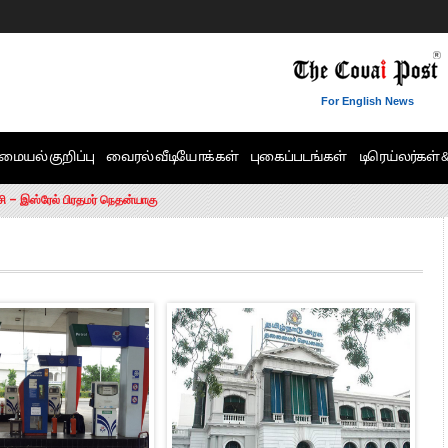
For English News
மையல் குறிப்பு
வைரல் வீடியோக்கள்
புகைப்படங்கள்
டிரெய்லர்கள் 
6 ஆக உயர்வு
சி – இஸ்ரேல் பிரதமர் நெதன்யாகு
ன்!” – செங்கோட்டையன்
ாரம் இல்லை.. – சி. வி.சண்முகம்
ட்ட MLA-க்கள் பதவி பறிப்பு
ேண்டும்”- முதல்வர் விஜய்
டிக்கர் ஒட்டிக்கொண்டது திமுக”- பாமக தலைவர் அன்புமணி ராமதாஸ்
ரஸ் தலைமையின் கருத்து கிடையாது – கார்த்தி சிதம்பரம்
பிரேமலதா விஜயகாந்த் பேட்டி
ிஜய் கண்டனம்
ோட்டி – சீமான்