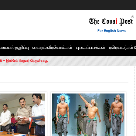
For English News
மையல் குறிப்பு
வைரல் வீடியோக்கள்
புகைப்படங்கள்
டிரெய்லர்கள் 
6 ஆக உயர்வு
சி – இஸ்ரேல் பிரதமர் நெதன்யாகு
ன்!” – செங்கோட்டையன்
ாரம் இல்லை.. – சி. வி.சண்முகம்
ட்ட MLA-க்கள் பதவி பறிப்பு
ேண்டும்”- முதல்வர் விஜய்
டிக்கர் ஒட்டிக்கொண்டது திமுக”- பாமக தலைவர் அன்புமணி ராமதாஸ்
ரஸ் தலைமையின் கருத்து கிடையாது – கார்த்தி சிதம்பரம்
பிரேமலதா விஜயகாந்த் பேட்டி
ிஜய் கண்டனம்
ோட்டி – சீமான்