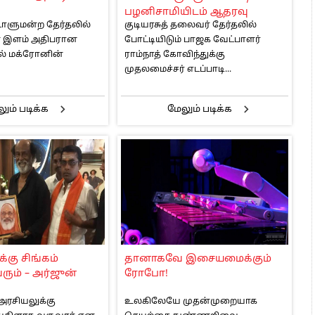
பழனிசாமியிடம் ஆதரவு
டாளுமன்ற தேர்தலில்
குடியரசுத் தலைவர் தேர்தலில்
கோரினார்பிரதமர் மோடி
ன் இளம் அதிபரான
போட்டியிடும் பாஜக வேட்பாளர்
் மக்ரோனின்
ராம்நாத் கோவிந்துக்கு
முதலமைச்சர் எடப்பாடி...
ும் படிக்க
மேலும் படிக்க
கு சிங்கம்
தானாகவே இசையமைக்கும்
ரும் – அர்ஜுன்
ரோபோ!
 அரசியலுக்கு
உலகிலேயே முதன்முறையாக