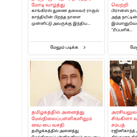
மோடி வாழ்த்து
வெற்றி
காங்கிரஸ் துணை தலைவர் ராகுல்
பிரான்ஸ் நா
காந்தியின் பிறந்த நாளை
அந்த நாட்டி
முன்னிட்டு அவருக்கு இந்திய...
இம்மானுவேல
"ரிப்பளிக்...
மேலும் படிக்க
மேல
தமிழகத்தில் அனைத்து
அரசியலுலக்
மேல்நிலைப்பள்ளிகளிலும்
சிங்கிளா வ
வை-பை வசதி
சம்பத்
தமிழக்கத்தில் அனைத்து
ரஜினிகாந்த்