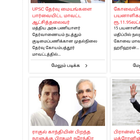
பாகிஸ்தானின் அணு ஆயுத மிரட்டலுக்கு
UPSC தேர்வு மையங்களை
கோவையில்
மத்திய ஆசிரியர் தகுதித் தேர்வு: பட்டத
பார்வையிட்ட மாவட்ட
பயனாளிகள
தமிழக சட்டப்பேரவையில் காலியிடங்கள் 
ஆட்சித்தலைவர்
ரூ.11.95லட
மத்திய அரசு பணியாளர்
15 பயனாளிகள
தேர்வாணையம் நடத்தும்
மதிப்பில் ந
குடிமைப்பணிக்கான முதல்நிலை
கோவை மாவட்
தேர்வு கோயம்பத்தூர்
ஹரிஹரன்...
மாவட்டத்தில்...
மேலும் படிக்க
மேல
ராகுல் காந்தியின் பிறந்த
பிரான்ஸ் த
நாளுக்கு பிரதமர் நரேந்திர
மக்ரோனின்