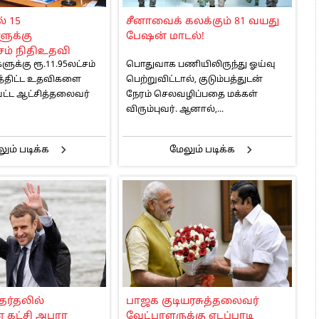
 அஞ்சமாட்டோம் – இந்தியா
 15
சீனாவைக் கலக்கும் 81 வயது
ாரிகள் அக்.16 வரை விண்ணப்பிக்கலாம்
ுக்கு
பேஷன் மாடல்!
6 ஆக உயர்வு
்சம் நிதிஉதவி
ுக்கு ரூ.11.95லட்சம்
பொதுவாக பணியிலிருந்து ஓய்வு
லத்திட்ட உதவிகளை
பெற்றுவிட்டால், குடும்பத்துடன்
ட ஆட்சித்தலைவர்
நேரம் செலவழிப்பதை மக்கள்
விரும்புவர். ஆனால்,...
ும் படிக்க
மேலும் படிக்க
ேர்தலில்
பாஜக குடியரசுத்தலைவர்
 கட்சி அபார
வேட்பாளருக்கு எடப்பாடி