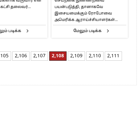
ங்கிளாக வருவார் என
செயற்கை நுண்ணறிவை
 கட்சி தலைவர்...
பயன்படுத்தி, தானாகவே
இசையமைக்கும் ரோபோவை
அமெரிக்க ஆராய்ச்சியாளர்கள்...
ும் படிக்க
மேலும் படிக்க
,105
2,106
2,107
2,108
2,109
2,110
2,111