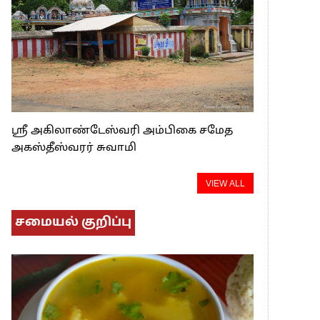
ஸ்ரீ அகிலாண்டேஸ்வரி அம்பிகை சமேத
அகஸ்தீஸ்வரர் சுவாமி
VIEW ALL
சமையல் குறிப்பு