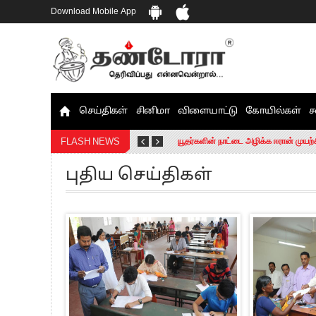
Download Mobile App
செய்திகள்
சினிமா
விளையாட்டு
கோயில்கள்
ச
தமிழக சட்டப்பேரவையில் காலியிடங்கள் 
யூதர்களின் நாட்டை அழிக்க ஈரான் முயற்
FLASH NEWS
“மக்களால் நிராகரிக்கப்பட்டவர் ஸ்டாலி
புதிய செய்திகள்
எங்களை நீக்குவதற்கு இபிஎஸ்க்கு அதிக
எஸ்.பி.வேலுமணி, சி.வி.சண்முகம் உள்ளி
”நீட் தேர்வை முழுமையாக ரத்து செய்ய வ
“மாணவர்கள் நடத்திய மொழிப்போரில் ஸ்
பிரவீன் சக்ரவர்த்தியின் கருத்து காங்கி
“ஜெயலலிதா அவர்களே என் ரோல் மாடல்” -
ராகுல் காந்தி கைது – தவெக தலைவர் வ
செத்து சாம்பல் ஆனாலும் தனித்துதான் ப