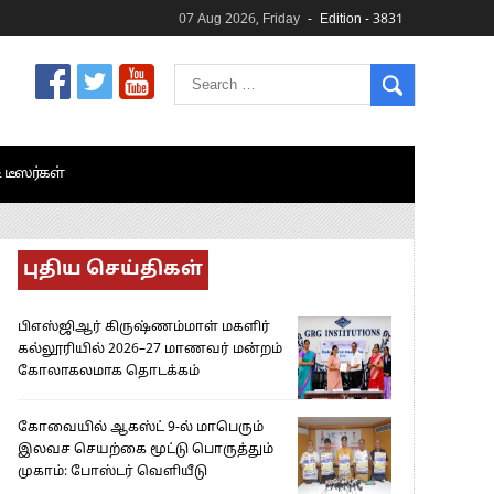
07 Aug 2026, Friday
Edition - 3831
& டீஸர்கள்
புதிய செய்திகள்
பிஎஸ்ஜிஆர் கிருஷ்ணம்மாள் மகளிர்
கல்லூரியில் 2026–27 மாணவர் மன்றம்
கோலாகலமாக தொடக்கம்
கோவையில் ஆகஸ்ட் 9-ல் மாபெரும்
இலவச செயற்கை மூட்டு பொருத்தும்
முகாம்: போஸ்டர் வெளியீடு