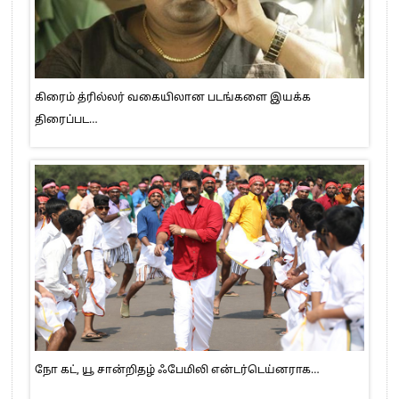
கிரைம் த்ரில்லர் வகையிலான படங்களை இயக்க
திரைப்பட…
நோ கட், யூ சான்றிதழ் ஃபேமிலி என்டர்டெய்னராக…