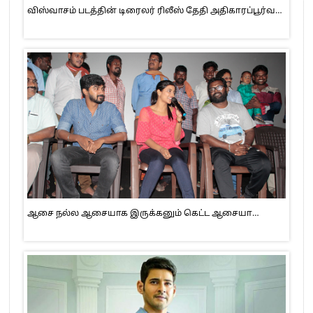
விஸ்வாசம் படத்தின் டிரைலர் ரிலீஸ் தேதி அதிகாரப்பூர்வ…
ஆசை நல்ல ஆசையாக இருக்கனும் கெட்ட ஆசையா…