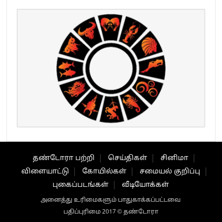
தண்டோரா பற்றி
செய்திகள்
சினிமா
விளையாட்டு
கோயில்கள்
சமையல் குறிப்பு
புகைப்படங்கள்
வீடியோக்கள்
அனைத்து உரிமைகளும் பாதுகாக்கப்பட்டவை
பதிப்புரிமை 2017 © தண்டோரா