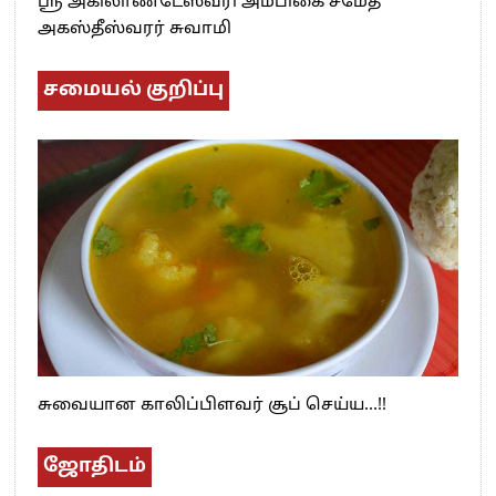
ஸ்ரீ அகிலாண்டேஸ்வரி அம்பிகை சமேத
அகஸ்தீஸ்வரர் சுவாமி
சமையல் குறிப்பு
சுவையான காலிப்பிளவர் சூப் செய்ய…!!
ஜோதிடம்