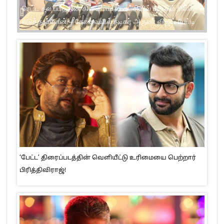
பாட்ஷா படம் ரீரிலீஸ் நேரத்தில் பன் பட்டர் ஜாம் ரிலீசாகியது
பயத்தை ஏற்படுத்தியது – நடிகர் ராஜு ஓபன் டாக்
‘பேட்ட’ திரைப்படத்தின் வெளியீட்டு உரிமையை பெற்றார்
பிரித்திவிராஜ்!