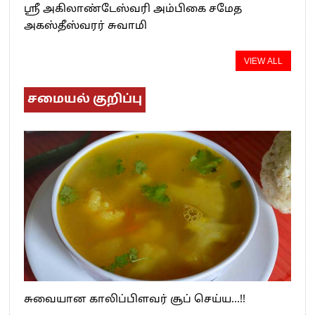
ஸ்ரீ அகிலாண்டேஸ்வரி அம்பிகை சமேத
அகஸ்தீஸ்வரர் சுவாமி
VIEW ALL
சமையல் குறிப்பு
சுவையான காலிப்பிளவர் சூப் செய்ய…!!