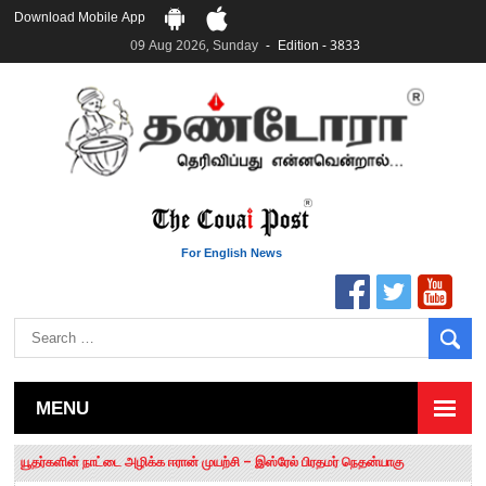
Download Mobile App
09 Aug 2026, Sunday
Edition - 3833
For English News
MENU
தமிழக சட்டப்பேரவையில் காலியிடங்கள் 6 ஆக உயர்வு
யூதர்களின் நாட்டை அழிக்க ஈரான் முயற்சி – இஸ்ரேல் பிரதமர் நெதன்யாகு
“மக்களால் நிராகரிக்கப்பட்டவர் ஸ்டாலின்!” – செங்கோட்டையன்