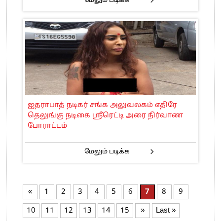
மேலும் படிக்க
ஐதராபாத் நடிகர் சங்க அலுவலகம் எதிரே
தெலுங்கு நடிகை ஸ்ரீரெட்டி அரை நிர்வாண
போராட்டம்
மேலும் படிக்க
«
1
2
3
4
5
6
7
8
9
10
11
12
13
14
15
»
Last »