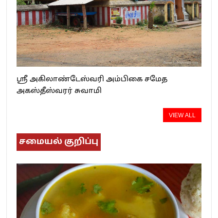
ஸ்ரீ அகிலாண்டேஸ்வரி அம்பிகை சமேத
அகஸ்தீஸ்வரர் சுவாமி
VIEW ALL
சமையல் குறிப்பு