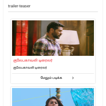
எங்களை நீக்குவதற்கு இபிஎஸ்க்கு அதிகாரம் இல்லை.. – சி. வி.சண்முகம்
trailer-teaser
எஸ்.பி.வேலுமணி, சி.வி.சண்முகம் உள்ளிட்ட MLA-க்கள் பதவி பறிப்பு
”நீட் தேர்வை முழுமையாக ரத்து செய்ய வேண்டும்”- முதல்வர் விஜய்
“மாணவர்கள் நடத்திய மொழிப்போரில் ஸ்டிக்கர் ஒட்டிக்கொண்டது திமுக”- பாமக
தலைவர் அன்புமணி ராமதாஸ்
பிரவீன் சக்ரவர்த்தியின் கருத்து காங்கிரஸ் தலைமையின் கருத்து கிடையாது – கார்த்தி
சிதம்பரம்
“ஜெயலலிதா அவர்களே என் ரோல் மாடல்” -பிரேமலதா விஜயகாந்த் பேட்டி
ராகுல் காந்தி கைது – தவெக தலைவர் விஜய் கண்டனம்
குலேபகாவலி டிரைலர்
செத்து சாம்பல் ஆனாலும் தனித்துதான் போட்டி – சீமான்
பாகிஸ்தானின் அணு ஆயுத மிரட்டலுக்கு அஞ்சமாட்டோம் – இந்தியா
குலேபகாவலி டிரைலர்
மத்திய ஆசிரியர் தகுதித் தேர்வு: பட்டதாரிகள் அக்.16 வரை விண்ணப்பிக்கலாம்
மேலும் படிக்க
தமிழக சட்டப்பேரவையில் காலியிடங்கள் 6 ஆக உயர்வு