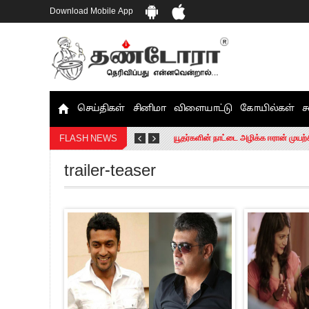
Download Mobile App
செய்திகள்
சினிமா
விளையாட்டு
கோயில்கள்
ச
தமிழக சட்டப்பேரவையில் காலியிடங்கள் 
யூதர்களின் நாட்டை அழிக்க ஈரான் முயற்
FLASH NEWS
“மக்களால் நிராகரிக்கப்பட்டவர் ஸ்டாலி
trailer-teaser
எங்களை நீக்குவதற்கு இபிஎஸ்க்கு அதிக
எஸ்.பி.வேலுமணி, சி.வி.சண்முகம் உள்ளி
”நீட் தேர்வை முழுமையாக ரத்து செய்ய வ
“மாணவர்கள் நடத்திய மொழிப்போரில் ஸ்
பிரவீன் சக்ரவர்த்தியின் கருத்து காங்கி
“ஜெயலலிதா அவர்களே என் ரோல் மாடல்” -
ராகுல் காந்தி கைது – தவெக தலைவர் வ
செத்து சாம்பல் ஆனாலும் தனித்துதான் ப