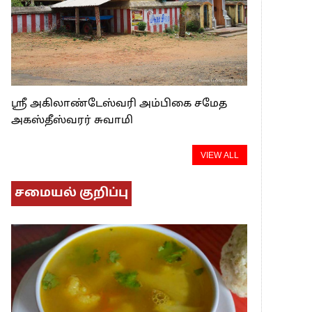
ஸ்ரீ அகிலாண்டேஸ்வரி அம்பிகை சமேத
அகஸ்தீஸ்வரர் சுவாமி
VIEW ALL
சமையல் குறிப்பு