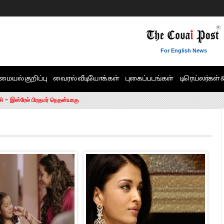
For English News
மையல் குறிப்பு
வைரல் வீடியோக்கள்
புகைப்படங்கள்
டிரெய்லர்கள் 
6 ஆக உயர்வு
சி – இஸ்ரேல் பிரதமர் நெதன்யாகு
ன்!” – செங்கோட்டையன்
ாரம் இல்லை.. – சி. வி.சண்முகம்
ட்ட MLA-க்கள் பதவி பறிப்பு
ேண்டும்”- முதல்வர் விஜய்
டிக்கர் ஒட்டிக்கொண்டது திமுக”- பாமக தலைவர் அன்புமணி ராமதாஸ்
ரஸ் தலைமையின் கருத்து கிடையாது – கார்த்தி சிதம்பரம்
பிரேமலதா விஜயகாந்த் பேட்டி
ிஜய் கண்டனம்
ோட்டி – சீமான்