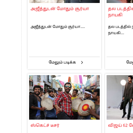
பாகிஸ்தானின் அணு ஆயுத மிரட்டலுக்கு
அஜீத்துடன் மோதும் சூர்யா
தல படத்தில
மத்திய ஆசிரியர் தகுதித் தேர்வு: பட்டத
நாயகி
தமிழக சட்டப்பேரவையில் காலியிடங்கள் 
அஜீத்துடன் மோதும் சூர்யா.....
தல படத்தில் 
நாயகி....
மேலும் படிக்க
மேல
ஸ்கெட்ச் டீசர்
விஜய் 62 ல