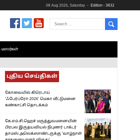
08 Aug 2026, Saturday
Edition - 3832
& டீஸர்கள்
புதிய செய்திகள்
கோவையில் கிரெடாய்
‘ஃபேர்ப்ரோ-2026’ மெகா வீட்டுமனை
கண்காட்சி தொடக்கம்
கே.எம்.சி.ஹெச் மருத்துவமனையின்
பிரபல இருதயவியல் நிபுணர் டாக்டர்
தாமஸ் அலெக்ஸாண்டருக்கு ‘வாழ்நாள்