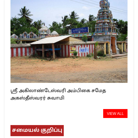
ஸ்ரீ அகிலாண்டேஸ்வரி அம்பிகை சமேத
அகஸ்தீஸ்வரர் சுவாமி
VIEW ALL
சமையல் குறிப்பு