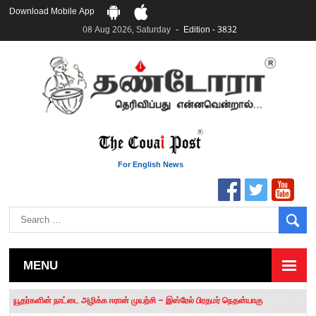
Download Mobile App
08 Aug 2026, Saturday
Edition - 3832
For English News
MENU
தமிழக சட்டப்பேரவையில் காலியிடங்கள் 6 ஆக உயர்வு
யூதர்களின் நாட்டை அழிக்க ஈரான் முயற்சி – இஸ்ரேல் பிரதமர் நெதன்யாகு
“மக்களால் நிராகரிக்கப்பட்டவர் ஸ்டாலின்!” – செங்கோட்டையன்