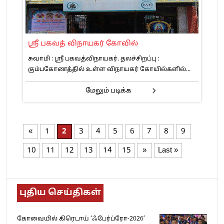
ஸ்ரீ பகவத் விநாயகர் கோவில்
சுவாமி : ஸ்ரீ பகவத்விநாயகர். தலச்சிறப்பு :
கும்பகோணத்தில் உள்ள விநாயகர் கோயில்களில்...
மேலும் படிக்க
«
1
2
3
4
5
6
7
8
9
10
11
12
13
14
15
»
Last »
புதிய செய்திகள்
கோவையில் கிரெடாய் ‘ஃபேர்ப்ரோ-2026’