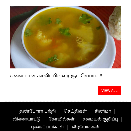
சுவையான காலிப்பிளவர் சூப் செய்ய…!!
VIEW ALL
தண்டோரா பற்றி
செய்திகள்
சினிமா
விளையாட்டு
கோயில்கள்
சமையல் குறிப்பு
புகைப்படங்கள்
வீடியோக்கள்