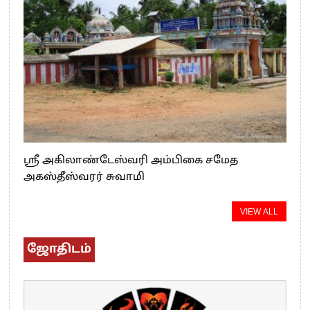
ஸ்ரீ அகிலாண்டேஸ்வரி அம்பிகை சமேத
அகஸ்தீஸ்வரர் சுவாமி
VIEW ALL
ஜோதிடம்