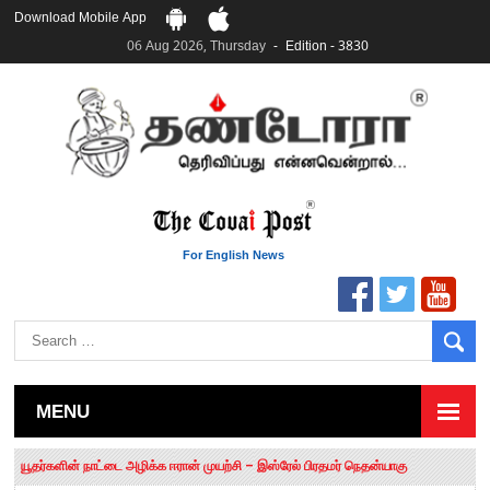
Download Mobile App
06 Aug 2026, Thursday
Edition - 3830
For English News
MENU
தமிழக சட்டப்பேரவையில் காலியிடங்கள் 6 ஆக உயர்வு
யூதர்களின் நாட்டை அழிக்க ஈரான் முயற்சி – இஸ்ரேல் பிரதமர் நெதன்யாகு
“மக்களால் நிராகரிக்கப்பட்டவர் ஸ்டாலின்!” – செங்கோட்டையன்