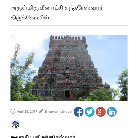
எங்களை நீக்குவதற்கு இபிஎஸ்க்கு அதிகாரம் இல்லை.. – சி. வி.சண்முகம்
அருள்மிகு மீனாட்சி சுந்தரேஸ்வரர்
எஸ்.பி.வேலுமணி, சி.வி.சண்முகம் உள்ளிட்ட MLA-க்கள் பதவி பறிப்பு
திருக்கோவில்
”நீட் தேர்வை முழுமையாக ரத்து செய்ய வேண்டும்”- முதல்வர் விஜய்
“மாணவர்கள் நடத்திய மொழிப்போரில் ஸ்டிக்கர் ஒட்டிக்கொண்டது திமுக”- பாமக
தலைவர் அன்புமணி ராமதாஸ்
பிரவீன் சக்ரவர்த்தியின் கருத்து காங்கிரஸ் தலைமையின் கருத்து கிடையாது – கார்த்தி
சிதம்பரம்
“ஜெயலலிதா அவர்களே என் ரோல் மாடல்” -பிரேமலதா விஜயகாந்த் பேட்டி
ராகுல் காந்தி கைது – தவெக தலைவர் விஜய் கண்டனம்
செத்து சாம்பல் ஆனாலும் தனித்துதான் போட்டி – சீமான்
பாகிஸ்தானின் அணு ஆயுத மிரட்டலுக்கு அஞ்சமாட்டோம் – இந்தியா
மத்திய ஆசிரியர் தகுதித் தேர்வு: பட்டதாரிகள் அக்.16 வரை விண்ணப்பிக்கலாம்
தமிழக சட்டப்பேரவையில் காலியிடங்கள் 6 ஆக உயர்வு
April 28, 2017
findmytemple.com
சுவாமி :
ஸ்ரீ சுந்தரேஸ்வரர்.