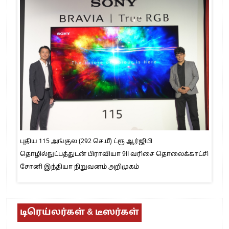
புதிய 115 அங்குல (292 செ.மீ) ட்ரூ ஆர்ஜிபி
தொழில்நுட்பத்துடன் பிராவியா 9II வரிசை தொலைக்காட்சி
சோனி இந்தியா நிறுவனம் அறிமுகம்
டிரெய்லர்கள் & டீஸர்கள்