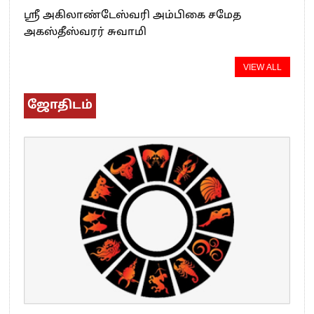
ஸ்ரீ அகிலாண்டேஸ்வரி அம்பிகை சமேத
அகஸ்தீஸ்வரர் சுவாமி
VIEW ALL
ஜோதிடம்