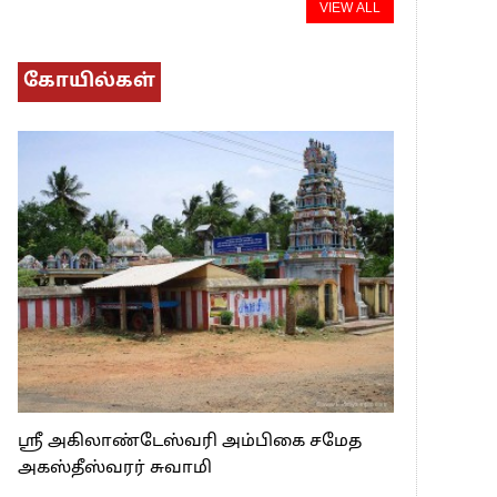
VIEW ALL
கோயில்கள்
ஸ்ரீ அகிலாண்டேஸ்வரி அம்பிகை சமேத
அகஸ்தீஸ்வரர் சுவாமி