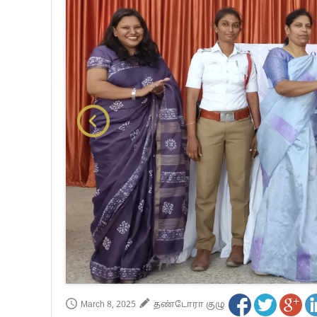
பாகிஸ்தானின் அணு ஆயுத மிரட்டலுக்கு
மத்திய ஆசிரியர் தகுதித் தேர்வு: பட்டத
தமிழக சட்டப்பேரவையில் காலியிடங்கள் 
March 8, 2025
தண்டோரா குழு