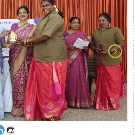
 அஞ்சமாட்டோம் – இந்தியா
ாரிகள் அக்.16 வரை விண்ணப்பிக்கலாம்
6 ஆக உயர்வு