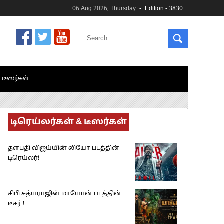
06 Aug 2026, Thursday
Edition - 3830
& டீஸர்கள்
டிரெய்லர்கள் & டீஸர்கள்
தளபதி விஜய்யின் லியோ படத்தின்
டிரெய்லர்!
சிபி சத்யராஜின் மாயோன் படத்தின்
டீசர் !