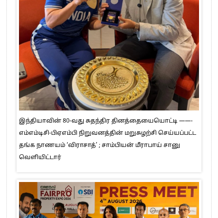
இந்தியாவின் 80-வது சுதந்திர தினத்தையையொட்டி ——-
எம்எம்டிசி-பிஏஎம்பி நிறுவனத்தின் மறுசுழற்சி செய்யப்பட்ட
தங்க நாணயம் ‘விராசாத்’ ; சாம்பியன் மீராபாய் சானு
வெளியிட்டார்