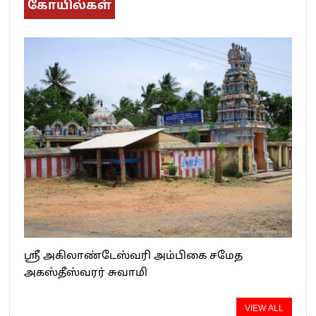
கோயில்கள்
ஸ்ரீ அகிலாண்டேஸ்வரி அம்பிகை சமேத
அகஸ்தீஸ்வரர் சுவாமி
VIEW ALL