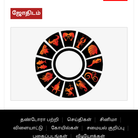
ஜோதிடம்
தண்டோரா பற்றி
செய்திகள்
சினிமா
விளையாட்டு
கோயில்கள்
சமையல் குறிப்பு
புகைப்படங்கள்
வீடியோக்கள்