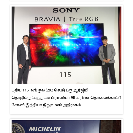
புதிய 115 அங்குல (292 செ.மீ) ட்ரூ ஆர்ஜிபி
தொழில்நுட்பத்துடன் பிராவியா 9II வரிசை தொலைக்காட்சி
சோனி இந்தியா நிறுவனம் அறிமுகம்