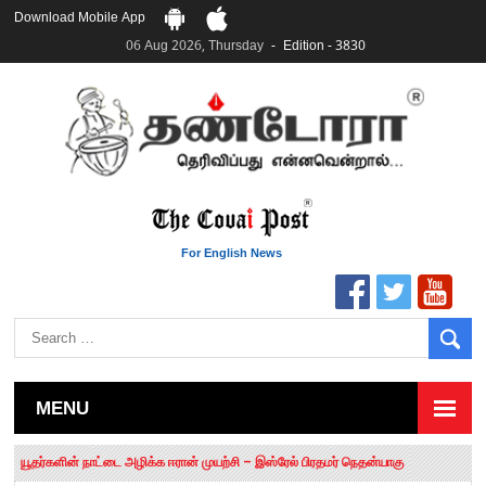
Download Mobile App
06 Aug 2026, Thursday
Edition - 3830
For English News
MENU
தமிழக சட்டப்பேரவையில் காலியிடங்கள் 6 ஆக உயர்வு
யூதர்களின் நாட்டை அழிக்க ஈரான் முயற்சி – இஸ்ரேல் பிரதமர் நெதன்யாகு
“மக்களால் நிராகரிக்கப்பட்டவர் ஸ்டாலின்!” – செங்கோட்டையன்