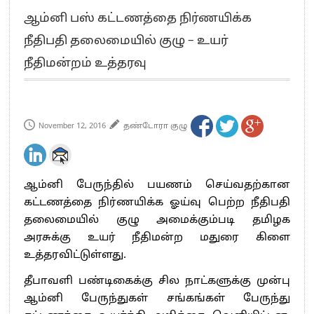
எங்களை நீக்குவதற்கு இபிஎஸ்க்கு அதிகாரம் இல்லை.. – சி. வி.சண்முகம்
ஆம்னி பஸ் கட்டணத்தை நிர்ணயிக்க
எஸ்.பி.வேலுமணி, சி.வி.சண்முகம் உள்ளிட்ட MLA-க்கள் பதவி பறிப்பு
நீதிபதி தலைமையில் குழு – உயர்
”நீட் தேர்வை முழுமையாக ரத்து செய்ய வேண்டும்”- முதல்வர் விஜய்
நீதிமன்றம் உத்தரவு
“மாணவர்கள் நடத்திய மொழிப்போரில் ஸ்டிக்கர் ஒட்டிக்கொண்டது திமுக”- பாமக
தலைவர் அன்புமணி ராமதாஸ்
பிரவீன் சக்ரவர்த்தியின் கருத்து காங்கிரஸ் தலைமையின் கருத்து கிடையாது – கார்த்தி
சிதம்பரம்
November 12, 2016
தண்டோரா குழு
“ஜெயலலிதா அவர்களே என் ரோல் மாடல்” -பிரேமலதா விஜயகாந்த் பேட்டி
ராகுல் காந்தி கைது – தவெக தலைவர் விஜய் கண்டனம்
செத்து சாம்பல் ஆனாலும் தனித்துதான் போட்டி – சீமான்
ஆம்னி பேருந்தில் பயணம் செய்வதற்கான
பாகிஸ்தானின் அணு ஆயுத மிரட்டலுக்கு அஞ்சமாட்டோம் – இந்தியா
கட்டணத்தை நிர்ணயிக்க ஓய்வு பெற்ற நீதிபதி
மத்திய ஆசிரியர் தகுதித் தேர்வு: பட்டதாரிகள் அக்.16 வரை விண்ணப்பிக்கலாம்
தலைமையில் குழு அமைக்கும்படி தமிழக
தமிழக சட்டப்பேரவையில் காலியிடங்கள் 6 ஆக உயர்வு
அரசுக்கு உயர் நீதிமன்ற மதுரை கிளை
உத்தரவிட்டுள்ளது.
தீபாவளி பண்டிகைக்கு சில நாட்களுக்கு முன்பு
ஆம்னி பேருந்துகள் சங்கங்கள் பேருந்து