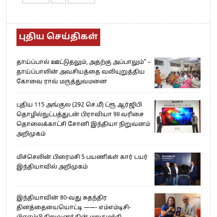
புதிய செய்திகள்
தாய்ப்பால் ஊட்டுதலும், அதற்கு அப்பாலும்” –
தாய்ப்பாலின் அவசியத்தை வலியுறுத்திய
கோவை ராவ் மருத்துவமனை
புதிய 115 அங்குல (292 செ.மீ) ட்ரூ ஆர்ஜிபி
தொழில்நுட்பத்துடன் பிராவியா 9II வரிசை
தொலைக்காட்சி சோனி இந்தியா நிறுவனம்
அறிமுகம்
மிச்செலின் பிரைமசி 5 பயணிகள் கார் டயர்
இந்தியாவில் அறிமுகம்
இந்தியாவின் 80-வது சுதந்திர
தினத்தையையொட்டி ——- எம்எம்டிசி-