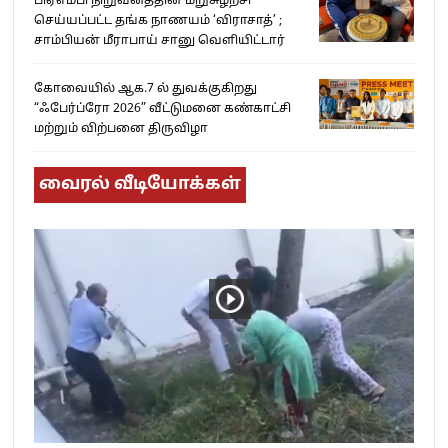
பிஏஎம்பி நிறுவனத்தின் மறுசுழற்சி
செய்யப்பட்ட தங்க நாணயம் ‘விராசாத்’ ;
சாம்பியன் மீராபாய் சானு வெளியிட்டார்
கோவையில் ஆக.7 ல் துவக்குகிறது
“ஃபேர்ப்ரோ 2026” வீட்டுமனை கண்காட்சி
மற்றும் விற்பனை திருவிழா
வைரல் வீடியோக்கள்