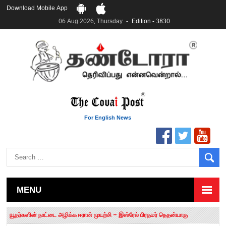
Download Mobile App
06 Aug 2026, Thursday
Edition - 3830
For English News
MENU
தமிழக சட்டப்பேரவையில் காலியிடங்கள் 6 ஆக உயர்வு
யூதர்களின் நாட்டை அழிக்க ஈரான் முயற்சி – இஸ்ரேல் பிரதமர் நெதன்யாகு
“மக்களால் நிராகரிக்கப்பட்டவர் ஸ்டாலின்!” – செங்கோட்டையன்