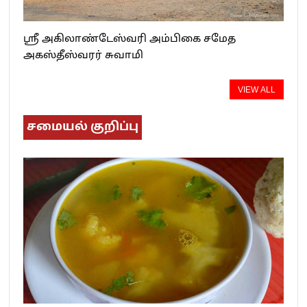
ஸ்ரீ அகிலாண்டேஸ்வரி அம்பிகை சமேத
அகஸ்தீஸ்வரர் சுவாமி
VIEW ALL
சமையல் குறிப்பு