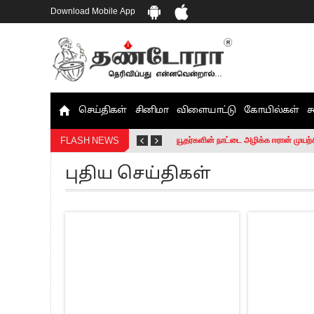
Download Mobile App
செய்திகள்
சினிமா
விளையாட்டு
கோயில்கள்
ச
தமிழக சட்டப்பேரவையில் காலியிடங்கள் 
யூதர்களின் நாட்டை அழிக்க ஈரான் முயற்
FLASH NEWS
“மக்களால் நிராகரிக்கப்பட்டவர் ஸ்டாலி
புதிய செய்திகள்
எங்களை நீக்குவதற்கு இபிஎஸ்க்கு அதிக
எஸ்.பி.வேலுமணி, சி.வி.சண்முகம் உள்ளி
”நீட் தேர்வை முழுமையாக ரத்து செய்ய வ
“மாணவர்கள் நடத்திய மொழிப்போரில் ஸ்
பிரவீன் சக்ரவர்த்தியின் கருத்து காங்கி
“ஜெயலலிதா அவர்களே என் ரோல் மாடல்” -
ராகுல் காந்தி கைது – தவெக தலைவர் வ
செத்து சாம்பல் ஆனாலும் தனித்துதான் ப