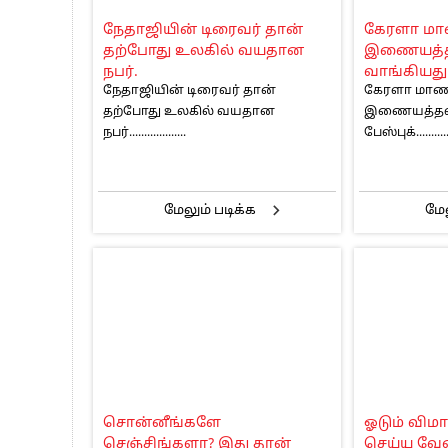
பாகிஸ்தானின் அணு ஆயுத மிரட்டலுக்கு
நேதாஜியின் டிரைவர் தான்
கேரளா ம
மத்திய ஆசிரியர் தகுதித் தேர்வு: பட்டத
தற்போது உலகில் வயதான
இணையத்
தமிழக சட்டப்பேரவையில் காலியிடங்கள் 
நபர்.
வாங்கியது 
நேதாஜியின் டிரைவர் தான்
கேரளா மா
தற்போது உலகில் வயதான
இணையத்தளத
நபர்...................
பேஸ்புக்..........
மேலும் படிக்க
மேல
சொன்னீங்களே
ஓடும் விம
செஞ்சிங்களா? இது தான்
செய்ய வேண