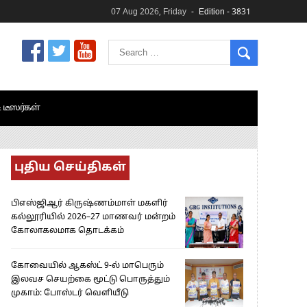
07 Aug 2026, Friday
Edition - 3831
& டீஸர்கள்
புதிய செய்திகள்
பிஎஸ்ஜிஆர் கிருஷ்ணம்மாள் மகளிர்
கல்லூரியில் 2026–27 மாணவர் மன்றம்
கோலாகலமாக தொடக்கம்
கோவையில் ஆகஸ்ட் 9-ல் மாபெரும்
இலவச செயற்கை மூட்டு பொருத்தும்
முகாம்: போஸ்டர் வெளியீடு