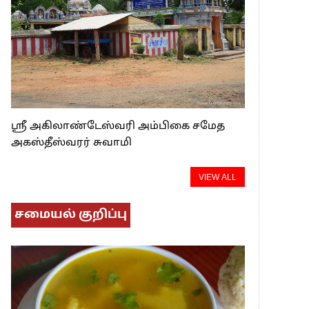
ஸ்ரீ அகிலாண்டேஸ்வரி அம்பிகை சமேத
அகஸ்தீஸ்வரர் சுவாமி
VIEW ALL
சமையல் குறிப்பு