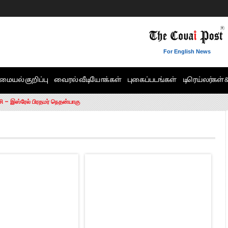
For English News
மையல் குறிப்பு
வைரல் வீடியோக்கள்
புகைப்படங்கள்
டிரெய்லர்கள் 
6 ஆக உயர்வு
சி – இஸ்ரேல் பிரதமர் நெதன்யாகு
ன்!” – செங்கோட்டையன்
ாரம் இல்லை.. – சி. வி.சண்முகம்
ட்ட MLA-க்கள் பதவி பறிப்பு
ேண்டும்”- முதல்வர் விஜய்
டிக்கர் ஒட்டிக்கொண்டது திமுக”- பாமக தலைவர் அன்புமணி ராமதாஸ்
ரஸ் தலைமையின் கருத்து கிடையாது – கார்த்தி சிதம்பரம்
பிரேமலதா விஜயகாந்த் பேட்டி
ிஜய் கண்டனம்
ோட்டி – சீமான்