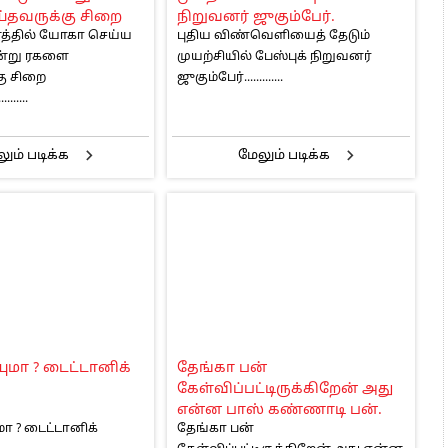
்தவருக்கு சிறை
நிறுவனர் ஜுகும்பேர்.
னத்தில் யோகா செய்ய
புதிய விண்வெளியைத் தேடும்
ன்று ரகளை
முயற்சியில் பேஸ்புக் நிறுவனர்
கு சிறை
ஜுகும்பேர்.............
......
ும் படிக்க
மேலும் படிக்க
யுமா ? டைட்டானிக்
தேங்கா பன்
கேள்விப்பட்டிருக்கிறேன் அது
என்ன பாஸ் கண்ணாடி பன்.
மா ? டைட்டானிக்
தேங்கா பன்