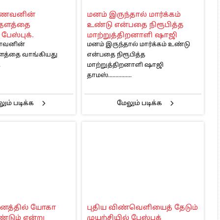
 அஞ்சமாட்டோம் – இந்தியா
ாணவனின்
மனம் இருந்தால் மார்க்கம்
ாரிகள் அக்.16 வரை விண்ணப்பிக்கலாம்
தளத்தை
உண்டு என்பதை நிரூபித்த
6 ஆக உயர்வு
பேஸ்புக்.
மாற்றுத்திறனாளி ஷாஜி
ணவனின்
மனம் இருந்தால் மார்க்கம் உண்டு
தாமஸ்.
்தை வாங்கியது
என்பதை நிரூபித்த
.
மாற்றுத்திறனாளி ஷாஜி
தாமஸ்................
ும் படிக்க
மேலும் படிக்க
ானத்தில் யோகா
புதிய விண்வெளியைத் தேடும்
்டும் என்று
முயற்சியில் பேஸ்புக்