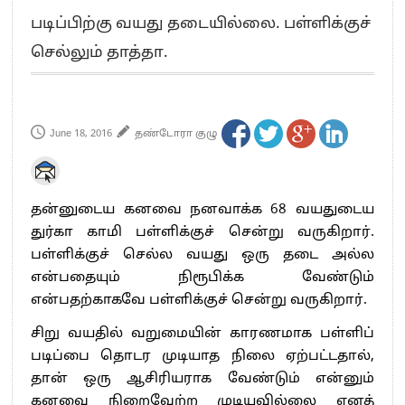
எங்களை நீக்குவதற்கு இபிஎஸ்க்கு அதிகாரம் இல்லை.. – சி. வி.சண்முகம்
படிப்பிற்கு வயது தடையில்லை. பள்ளிக்குச்
எஸ்.பி.வேலுமணி, சி.வி.சண்முகம் உள்ளிட்ட MLA-க்கள் பதவி பறிப்பு
செல்லும் தாத்தா.
”நீட் தேர்வை முழுமையாக ரத்து செய்ய வேண்டும்”- முதல்வர் விஜய்
“மாணவர்கள் நடத்திய மொழிப்போரில் ஸ்டிக்கர் ஒட்டிக்கொண்டது திமுக”- பாமக
தலைவர் அன்புமணி ராமதாஸ்
பிரவீன் சக்ரவர்த்தியின் கருத்து காங்கிரஸ் தலைமையின் கருத்து கிடையாது – கார்த்தி
June 18, 2016
தண்டோரா குழு
சிதம்பரம்
“ஜெயலலிதா அவர்களே என் ரோல் மாடல்” -பிரேமலதா விஜயகாந்த் பேட்டி
ராகுல் காந்தி கைது – தவெக தலைவர் விஜய் கண்டனம்
தன்னுடைய கனவை நனவாக்க 68 வயதுடைய
செத்து சாம்பல் ஆனாலும் தனித்துதான் போட்டி – சீமான்
துர்கா காமி பள்ளிக்குச் சென்று வருகிறார்.
பாகிஸ்தானின் அணு ஆயுத மிரட்டலுக்கு அஞ்சமாட்டோம் – இந்தியா
பள்ளிக்குச் செல்ல வயது ஒரு தடை அல்ல
மத்திய ஆசிரியர் தகுதித் தேர்வு: பட்டதாரிகள் அக்.16 வரை விண்ணப்பிக்கலாம்
என்பதையும் நிரூபிக்க வேண்டும்
தமிழக சட்டப்பேரவையில் காலியிடங்கள் 6 ஆக உயர்வு
என்பதற்காகவே பள்ளிக்குச் சென்று வருகிறார்.
சிறு வயதில் வறுமையின் காரணமாக பள்ளிப்
படிப்பை தொடர முடியாத நிலை ஏற்பட்டதால்,
தான் ஒரு ஆசிரியராக வேண்டும் என்னும்
கனவை நிறைவேற்ற முடியவில்லை எனத்