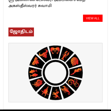
ஸ்ரீ அகிலாண்டேஸ்வரி அம்பிகை சமேத
அகஸ்தீஸ்வரர் சுவாமி
VIEW ALL
ஜோதிடம்