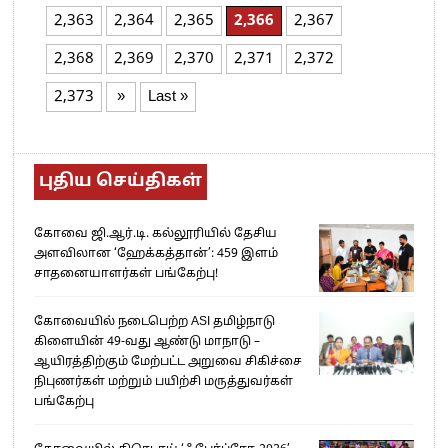
2,363
2,364
2,365
2,366
2,367
2,368
2,369
2,370
2,371
2,372
2,373
»
Last »
புதிய செய்திகள்
கோவை ஜி.ஆர்.டி. கல்லூரியில் தேசிய
அளவிலான ‘ஹேக்கத்தான்’: 459 இளம்
சாதனையாளர்கள் பங்கேற்பு!
கோவையில் நடைபெற்ற ASI தமிழ்நாடு
கிளையின் 49-வது ஆண்டு மாநாடு –
ஆயிரத்திற்கும் மேற்பட்ட அறுவை சிகிச்சை
நிபுணர்கள் மற்றும் பயிற்சி மருத்துவர்கள்
பங்கேற்பு