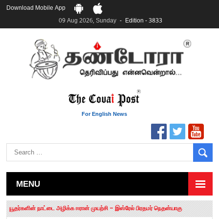
Download Mobile App
09 Aug 2026, Sunday
Edition - 3833
For English News
MENU
தமிழக சட்டப்பேரவையில் காலியிடங்கள் 6 ஆக உயர்வு
யூதர்களின் நாட்டை அழிக்க ஈரான் முயற்சி – இஸ்ரேல் பிரதமர் நெதன்யாகு
“மக்களால் நிராகரிக்கப்பட்டவர் ஸ்டாலின்!” – செங்கோட்டையன்