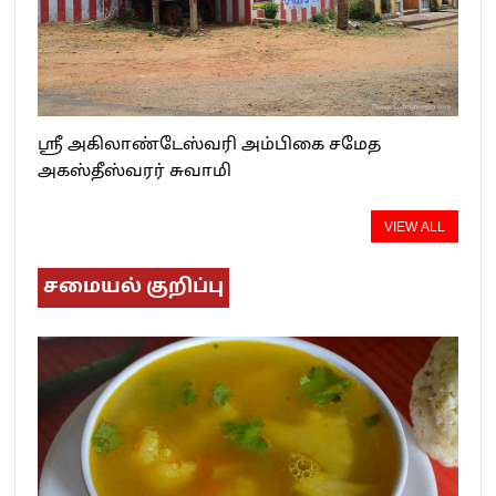
ஸ்ரீ அகிலாண்டேஸ்வரி அம்பிகை சமேத
அகஸ்தீஸ்வரர் சுவாமி
VIEW ALL
சமையல் குறிப்பு