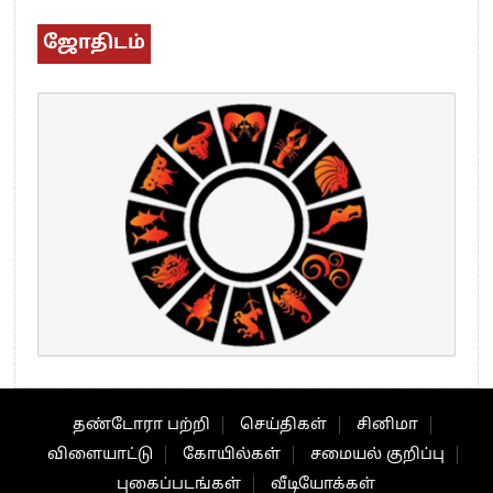
ஜோதிடம்
தண்டோரா பற்றி
செய்திகள்
சினிமா
விளையாட்டு
கோயில்கள்
சமையல் குறிப்பு
புகைப்படங்கள்
வீடியோக்கள்