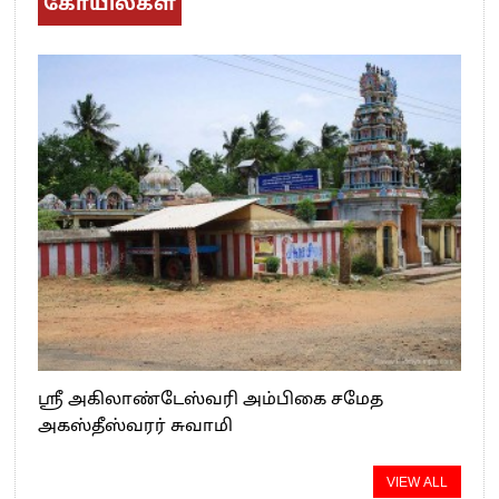
கோயில்கள்
ஸ்ரீ அகிலாண்டேஸ்வரி அம்பிகை சமேத
அகஸ்தீஸ்வரர் சுவாமி
VIEW ALL