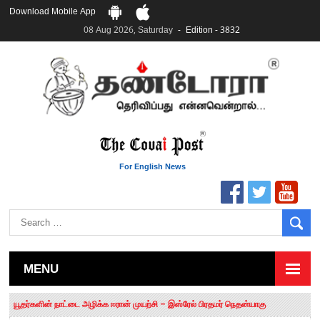
Download Mobile App
08 Aug 2026, Saturday
Edition - 3832
For English News
MENU
தமிழக சட்டப்பேரவையில் காலியிடங்கள் 6 ஆக உயர்வு
யூதர்களின் நாட்டை அழிக்க ஈரான் முயற்சி – இஸ்ரேல் பிரதமர் நெதன்யாகு
“மக்களால் நிராகரிக்கப்பட்டவர் ஸ்டாலின்!” – செங்கோட்டையன்