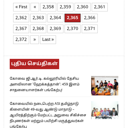
« First
«
2,358
2,359
2,360
2,361
2,362
2,363
2,364
2,365
2,366
2,367
2,368
2,369
2,370
2,371
2,372
»
Last »
புதிய செய்திகள்
கோவை ஜி.ஆர்.டி. கல்லூரியில் தேசிய
அளவிலான ‘ஹேக்கத்தான்’: 459 இளம்
சாதனையாளர்கள் பங்கேற்பு!
கோவையில் நடைபெற்ற ASI தமிழ்நாடு
கிளையின் 49-வது ஆண்டு மாநாடு –
ஆயிரத்திற்கும் மேற்பட்ட அறுவை சிகிச்சை
நிபுணர்கள் மற்றும் பயிற்சி மருத்துவர்கள்
பங்கேற்பு