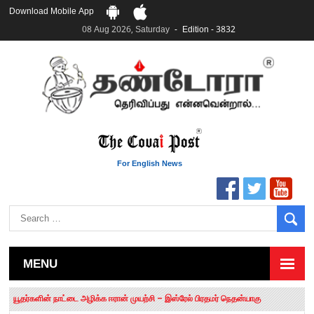
Download Mobile App
08 Aug 2026, Saturday
Edition - 3832
For English News
MENU
தமிழக சட்டப்பேரவையில் காலியிடங்கள் 6 ஆக உயர்வு
யூதர்களின் நாட்டை அழிக்க ஈரான் முயற்சி – இஸ்ரேல் பிரதமர் நெதன்யாகு
“மக்களால் நிராகரிக்கப்பட்டவர் ஸ்டாலின்!” – செங்கோட்டையன்