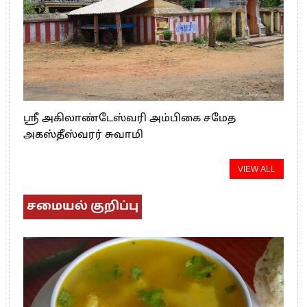
ஸ்ரீ அகிலாண்டேஸ்வரி அம்பிகை சமேத
அகஸ்தீஸ்வரர் சுவாமி
VIEW ALL
சமையல் குறிப்பு