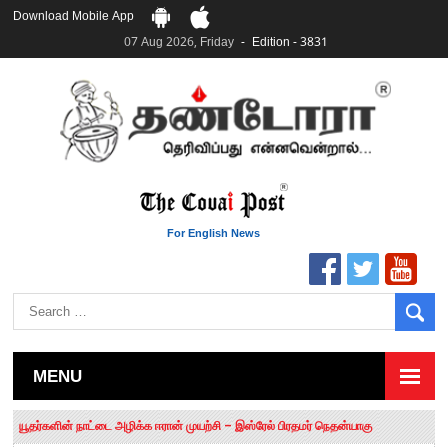
Download Mobile App
07 Aug 2026, Friday
Edition - 3831
For English News
MENU
தமிழக சட்டப்பேரவையில் காலியிடங்கள் 6 ஆக உயர்வு
யூதர்களின் நாட்டை அழிக்க ஈரான் முயற்சி – இஸ்ரேல் பிரதமர் நெதன்யாகு
“மக்களால் நிராகரிக்கப்பட்டவர் ஸ்டாலின்!” – செங்கோட்டையன்