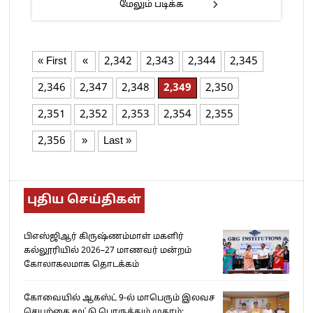
மேலும் படிக்க
« First
«
2,342
2,343
2,344
2,345
2,346
2,347
2,348
2,349
2,350
2,351
2,352
2,353
2,354
2,355
2,356
»
Last »
புதிய செய்திகள்
பிஎஸ்ஜிஆர் கிருஷ்ணம்மாள் மகளிர்
கல்லூரியில் 2026–27 மாணவர் மன்றம்
கோலாகலமாக தொடக்கம்
கோவையில் ஆகஸ்ட் 9-ல் மாபெரும் இலவச
செயற்கை மூட்டு பொருத்தும் முகாம்: