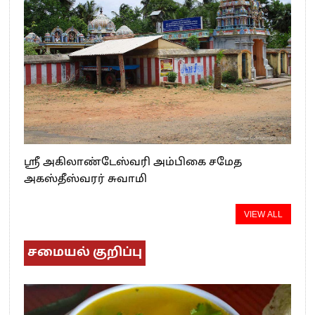
ஸ்ரீ அகிலாண்டேஸ்வரி அம்பிகை சமேத
அகஸ்தீஸ்வரர் சுவாமி
VIEW ALL
சமையல் குறிப்பு