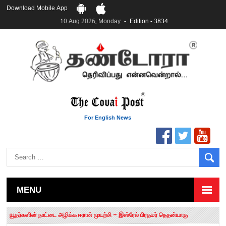
Download Mobile App
10 Aug 2026, Monday
Edition - 3834
For English News
MENU
தமிழக சட்டப்பேரவையில் காலியிடங்கள் 6 ஆக உயர்வு
யூதர்களின் நாட்டை அழிக்க ஈரான் முயற்சி – இஸ்ரேல் பிரதமர் நெதன்யாகு
“மக்களால் நிராகரிக்கப்பட்டவர் ஸ்டாலின்!” – செங்கோட்டையன்