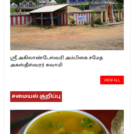
ஸ்ரீ அகிலாண்டேஸ்வரி அம்பிகை சமேத
அகஸ்தீஸ்வரர் சுவாமி
VIEW ALL
சமையல் குறிப்பு