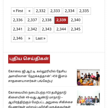
« First
«
2,332
2,333
2,334
2,335
2,336
2,337
2,338
2,339
2,340
2,341
2,342
2,343
2,344
2,345
2,346
»
Last »
புதிய செய்திகள்
கோவை ஜி.ஆர்.டி. கல்லூரியில் தேசிய
அளவிலான ‘ஹேக்கத்தான்’: 459 இளம்
சாதனையாளர்கள் பங்கேற்பு!
கோவையில் நடைபெற்ற ASI தமிழ்நாடு
கிளையின் 49-வது ஆண்டு மாநாடு –
ஆயிரத்திற்கும் மேற்பட்ட அறுவை சிகிச்சை
நிபுணர்கள் மற்றும் பயிற்சி மருத்துவர்கள்