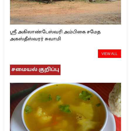
ஸ்ரீ அகிலாண்டேஸ்வரி அம்பிகை சமேத
அகஸ்தீஸ்வரர் சுவாமி
VIEW ALL
சமையல் குறிப்பு