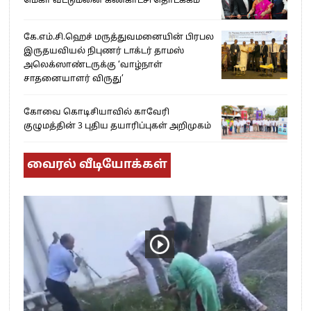
மெகா வீட்டுமனை கண்காட்சி தொடக்கம்
கே.எம்.சி.ஹெச் மருத்துவமனையின் பிரபல
இருதயவியல் நிபுணர் டாக்டர் தாமஸ்
அலெக்ஸாண்டருக்கு ‘வாழ்நாள்
சாதனையாளர் விருது’
கோவை கொடிசியாவில் காவேரி
குழுமத்தின் 3 புதிய தயாரிப்புகள் அறிமுகம்
வைரல் வீடியோக்கள்