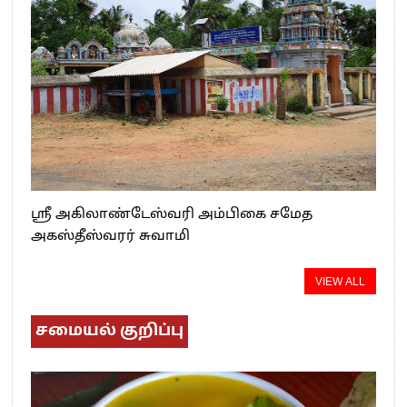
ஸ்ரீ அகிலாண்டேஸ்வரி அம்பிகை சமேத
அகஸ்தீஸ்வரர் சுவாமி
VIEW ALL
சமையல் குறிப்பு