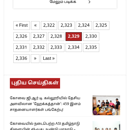
மேலும் படிக்க
« First
«
2,322
2,323
2,324
2,325
2,326
2,327
2,328
2,329
2,330
2,331
2,332
2,333
2,334
2,335
2,336
»
Last »
புதிய செய்திகள்
கோவை ஜி.ஆர்.டி. கல்லூரியில் தேசிய
அளவிலான ‘ஹேக்கத்தான்’: 459 இளம்
சாதனையாளர்கள் பங்கேற்பு!
கோவையில் நடைபெற்ற ASI தமிழ்நாடு
கிளையின் 49-வது ஆண்டு மாநாடு –