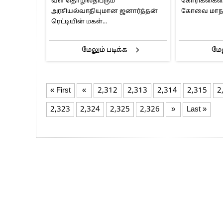
வள தொழிலதிபரும்
கோரிக்கையை
காவல்துற
அரசியல்வாதியுமான ஜனார்த்தன்
கோவை மாநக
ரெட்டியின் மகள்...
மேலும் படிக்க
மேல
« First
«
2,312
2,313
2,314
2,315
2
2,323
2,324
2,325
2,326
»
Last »