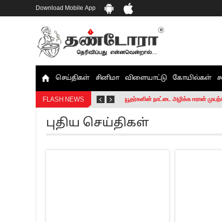
Download Mobile App
செய்திகள்
சினிமா
விளையாட்டு
கோயில்கள்
ச
தமிழக சட்டப்பேரவையில் காலியிடங்கள் 
யூதர்களின் நாட்டை அழிக்க ஈரான் முயற்
FLASH NEWS
“மக்களால் நிராகரிக்கப்பட்டவர் ஸ்டாலி
புதிய செய்திகள்
எங்களை நீக்குவதற்கு இபிஎஸ்க்கு அதிக
எஸ்.பி.வேலுமணி, சி.வி.சண்முகம் உள்ளி
”நீட் தேர்வை முழுமையாக ரத்து செய்ய வ
“மாணவர்கள் நடத்திய மொழிப்போரில் ஸ்
பிரவீன் சக்ரவர்த்தியின் கருத்து காங்கி
“ஜெயலலிதா அவர்களே என் ரோல் மாடல்” -
ராகுல் காந்தி கைது – தவெக தலைவர் வ
செத்து சாம்பல் ஆனாலும் தனித்துதான் ப