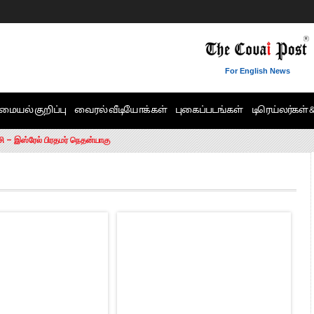
For English News
மையல் குறிப்பு
வைரல் வீடியோக்கள்
புகைப்படங்கள்
டிரெய்லர்கள் 
6 ஆக உயர்வு
சி – இஸ்ரேல் பிரதமர் நெதன்யாகு
ன்!” – செங்கோட்டையன்
ாரம் இல்லை.. – சி. வி.சண்முகம்
ட்ட MLA-க்கள் பதவி பறிப்பு
ேண்டும்”- முதல்வர் விஜய்
டிக்கர் ஒட்டிக்கொண்டது திமுக”- பாமக தலைவர் அன்புமணி ராமதாஸ்
ரஸ் தலைமையின் கருத்து கிடையாது – கார்த்தி சிதம்பரம்
பிரேமலதா விஜயகாந்த் பேட்டி
ிஜய் கண்டனம்
ோட்டி – சீமான்