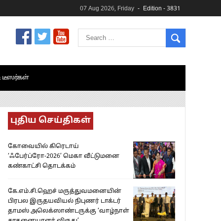
07 Aug 2026, Friday
Edition - 3831
& டீஸர்கள்
புதிய செய்திகள்
கோவையில் கிரெடாய்
‘ஃபேர்ப்ரோ-2026’ மெகா வீட்டுமனை
கண்காட்சி தொடக்கம்
கே.எம்.சி.ஹெச் மருத்துவமனையின்
பிரபல இருதயவியல் நிபுணர் டாக்டர்
தாமஸ் அலெக்ஸாண்டருக்கு ‘வாழ்நாள்