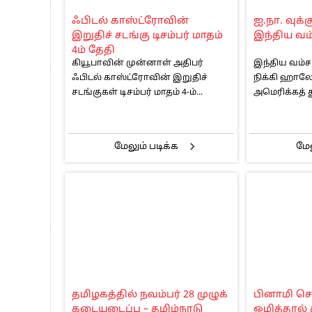
பாகிஸ்தானின் அணு ஆயுத மிரட்டலுக்கு
ஃபிடல் காஸ்ட்ரோவின்
ஐ.நா. வுக்க
மத்திய ஆசிரியர் தகுதித் தேர்வு: பட்டத
இறுதிச் சடங்கு டிசம்பர் மாதம்
இந்திய வம
தமிழக சட்டப்பேரவையில் காலியிடங்கள் 
4ம் தேதி
கியூபாவின் முன்னாள் அதிபர்
இந்திய வம
ஃபிடல் காஸ்ட்ரோவின் இறுதிச்
நிக்கி ஹாலே
சடங்குகள் டிசம்பர் மாதம் 4-ம்...
அமெரிக்கத் த
மேலும் படிக்க
மேல
தமிழகத்தில் நவம்பர் 28 முழுக்
பினாமி ச
கடையடைப்பு – தமிழ்நாடு
ஒழித்தால் 