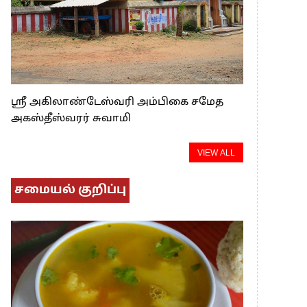
ஸ்ரீ அகிலாண்டேஸ்வரி அம்பிகை சமேத
அகஸ்தீஸ்வரர் சுவாமி
VIEW ALL
சமையல் குறிப்பு