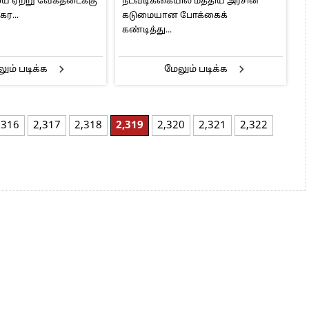
 ஏற்று வேகதடைக்கு
நடவடிக்கையில் மத்திய அரசின்
ையினர்
ர...
கடுமையான போக்கைக்
கண்டித்து...
ும் படிக்க
மேலும் படிக்க
,316
2,317
2,318
2,319
2,320
2,321
2,322