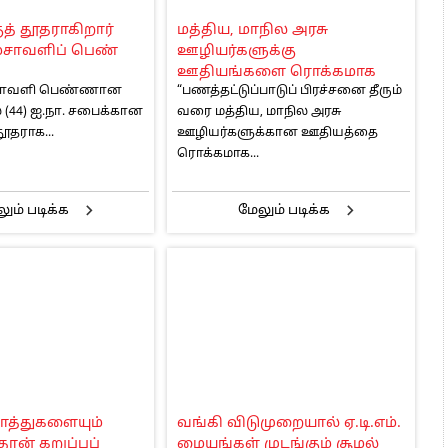
 அஞ்சமாட்டோம் – இந்தியா
ுத் தூதராகிறார்
மத்திய, மாநில அரசு
ாரிகள் அக்.16 வரை விண்ணப்பிக்கலாம்
்சாவளிப் பெண்
ஊழியர்களுக்கு
6 ஆக உயர்வு
ஊதியங்களை ரொக்கமாக
்சாவளி பெண்ணான
“பணத்தட்டுப்பாடுப் பிரச்சனை தீரும்
வழங்க வேண்டும் -மு.க.
 (44) ஐ.நா. சபைக்கான
வரை மத்திய, மாநில அரசு
ஸ்டாலின்
ூதராக...
ஊழியர்களுக்கான ஊதியத்தை
ரொக்கமாக...
ும் படிக்க
மேலும் படிக்க
ொத்துகளையும்
வங்கி விடுமுறையால் ஏ.டி.எம்.
தான் கறுப்புப்
மையங்கள் முடங்கும் சூழல்