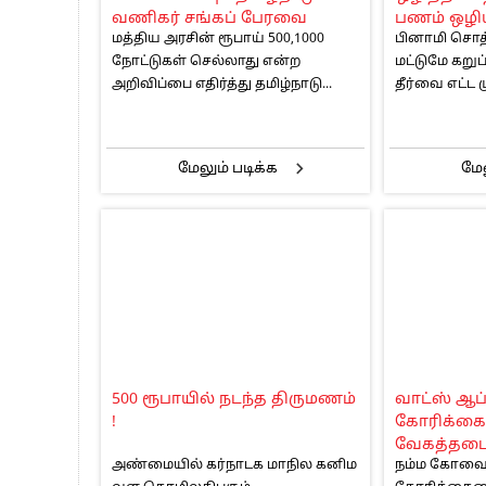
வணிகர் சங்கப் பேரவை
பணம் ஒழியு
மத்திய அரசின் ரூபாய் 500,1000
பினாமி சொத்
நோட்டுகள் செல்லாது என்ற
மட்டுமே கறுப்
அறிவிப்பை எதிர்த்து தமிழ்நாடு...
தீர்வை எட்ட மு
மேலும் படிக்க
மேல
500 ரூபாயில் நடந்த திருமணம்
வாட்ஸ் ஆப்
!
கோரிக்கை
வேகத்தடை
அண்மையில் கர்நாடக மாநில கனிம
நம்ம கோவை வ
பூசிய போக்