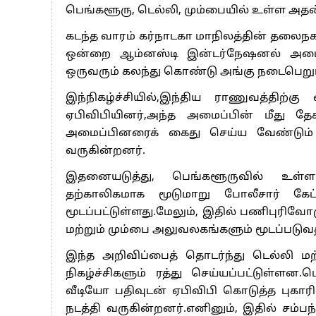
பாகிஸ்தானின் அணு ஆயுத மிரட்டலுக்கு
பெங்களூரு, டெல்லி, மும்பையில் உள்ள அத
மத்திய ஆசிரியர் தகுதித் தேர்வு: பட்டத
கடந்த வாரம் கர்நாடகா மாநிலத்தின் தலைந
தமிழக சட்டப்பேரவையில் காலியிடங்கள் 
ஒன்றை ஆம்னஸ்டி இன்டர்நேஷனல் அமைப்பு
ஒருவரும் கலந்து கொண்டு அங்கு நடைபெறும்
இந்நிகழ்ச்சியில்,இந்திய ராணுவத்திற்க
ஏபிவிபியினர்,அந்த அமைப்பின் மீது த
அமைப்பினரைக் கைது செய்ய வேண்டும் எ
வருகின்றனர்.
இதனையடுத்து, பெங்களூருவில் உள்
தற்காலிகமாக மூடுமாறு போலீசார் கே
மூடப்பட்டுள்ளது.மேலும், இதில் பணிபுரிவோ
மற்றும் மும்பை அலுவலகங்களும் மூடப்படு
இந்த அறிவிப்பைத் தொடர்ந்து டெல்லி ம
நிகழ்ச்சிகளும் ரத்து செய்யப்பட்டுள்ளன.
வீடியோ பதிவுடன் ஏபிவிபி கொடுத்த புகா
நடத்தி வருகின்றனர்.எனினும், இதில் சம்ப