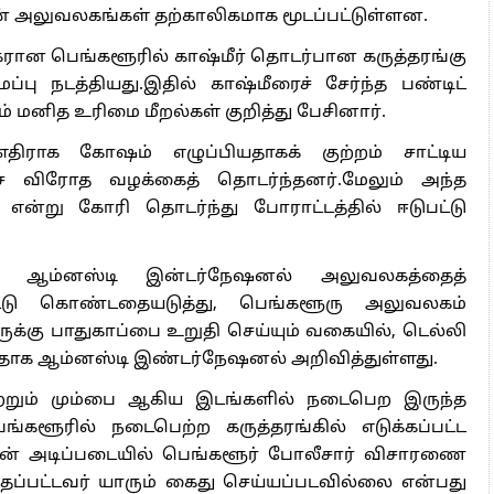
 அஞ்சமாட்டோம் – இந்தியா
ன் அலுவலகங்கள் தற்காலிகமாக மூடப்பட்டுள்ளன.
ாரிகள் அக்.16 வரை விண்ணப்பிக்கலாம்
கரான பெங்களூரில் காஷ்மீர் தொடர்பான கருத்தரங்கு
6 ஆக உயர்வு
 நடத்தியது.இதில் காஷ்மீரைச் சேர்ந்த பண்டிட்
 மனித உரிமை மீறல்கள் குறித்து பேசினார்.
ு எதிராக கோஷம் எழுப்பியதாகக் குற்றம் சாட்டிய
ேச விரோத வழக்கைத் தொடர்ந்தனர்.மேலும் அந்த
ன்று கோரி தொடர்ந்து போராட்டத்தில் ஈடுபட்டு
ள ஆம்னஸ்டி இன்டர்நேஷனல் அலுவலகத்தைத்
ட்டு கொண்டதையடுத்து, பெங்களூரு அலுவலகம்
ருக்கு பாதுகாப்பை உறுதி செய்யும் வகையில், டெல்லி
வதாக ஆம்னஸ்டி இண்டர்நேஷனல் அறிவித்துள்ளது.
ற்றும் மும்பை ஆகிய இடங்களில் நடைபெற இருந்த
பெங்களூரில் நடைபெற்ற கருத்தரங்கில் எடுக்கப்பட்ட
ரின் அடிப்படையில் பெங்களூர் போலீசார் விசாரணை
ந்தப்பட்டவர் யாரும் கைது செய்யப்படவில்லை என்பது