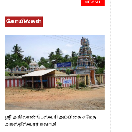
VIEW ALL
கோயில்கள்
ஸ்ரீ அகிலாண்டேஸ்வரி அம்பிகை சமேத
அகஸ்தீஸ்வரர் சுவாமி