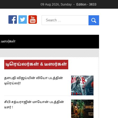
09 Aug 2026, Sunday
Edition - 3833
& டீஸர்கள்
டிரெய்லர்கள் & டீஸர்கள்
தளபதி விஜய்யின் லியோ படத்தின்
டிரெய்லர்!
சிபி சத்யராஜின் மாயோன் படத்தின்
டீசர் !