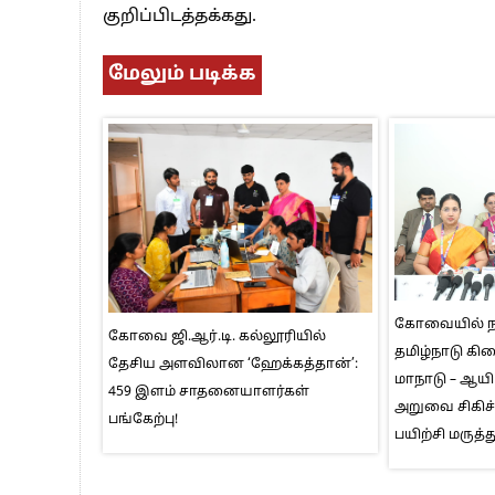
குறிப்பிடத்தக்கது.
மேலும் படிக்க
கோவையில் ந
கோவை ஜி.ஆர்.டி. கல்லூரியில்
தமிழ்நாடு கி
தேசிய அளவிலான ‘ஹேக்கத்தான்’:
மாநாடு – ஆயிர
459 இளம் சாதனையாளர்கள்
அறுவை சிகிச்
பங்கேற்பு!
பயிற்சி மருத்த