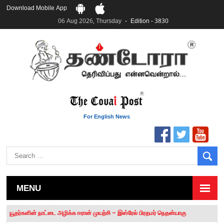
Download Mobile App
06 Aug 2026, Thursday
Edition - 3830
For English News
MENU
தமிழக சட்டப்பேரவையில் காலியிடங்கள் 6 ஆக உயர்வு
யூதர்களின் நாட்டை அழிக்க ஈரான் முயற்சி – இஸ்ரேல் பிரதமர் நெதன்யாகு
“மக்களால் நிராகரிக்கப்பட்டவர் ஸ்டாலின்!” – செங்கோட்டையன்