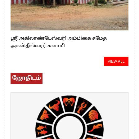
ஸ்ரீ அகிலாண்டேஸ்வரி அம்பிகை சமேத
அகஸ்தீஸ்வரர் சுவாமி
VIEW ALL
ஜோதிடம்