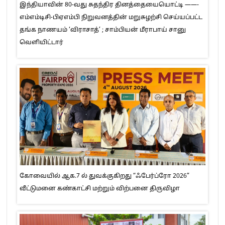
இந்தியாவின் 80-வது சுதந்திர தினத்தையையொட்டி ——-
எம்எம்டிசி-பிஏஎம்பி நிறுவனத்தின் மறுசுழற்சி செய்யப்பட்ட
தங்க நாணயம் ‘விராசாத்’ ; சாம்பியன் மீராபாய் சானு
வெளியிட்டார்
கோவையில் ஆக.7 ல் துவக்குகிறது “ஃபேர்ப்ரோ 2026”
வீட்டுமனை கண்காட்சி மற்றும் விற்பனை திருவிழா