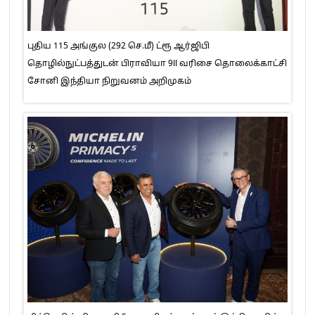
புதிய 115 அங்குல (292 செ.மீ) ட்ரூ ஆர்ஜிபி
தொழில்நுட்பத்துடன் பிராவியா 9II வரிசை தொலைக்காட்சி
சோனி இந்தியா நிறுவனம் அறிமுகம்