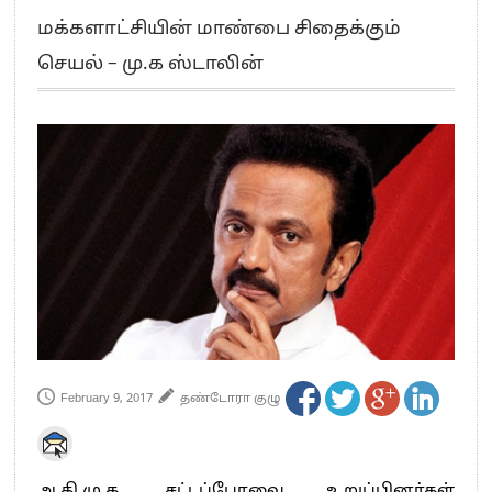
எங்களை நீக்குவதற்கு இபிஎஸ்க்கு அதிகாரம் இல்லை.. – சி. வி.சண்முகம்
மக்களாட்சியின் மாண்பை சிதைக்கும்
எஸ்.பி.வேலுமணி, சி.வி.சண்முகம் உள்ளிட்ட MLA-க்கள் பதவி பறிப்பு
செயல் – மு.க ஸ்டாலின்
”நீட் தேர்வை முழுமையாக ரத்து செய்ய வேண்டும்”- முதல்வர் விஜய்
“மாணவர்கள் நடத்திய மொழிப்போரில் ஸ்டிக்கர் ஒட்டிக்கொண்டது திமுக”- பாமக
தலைவர் அன்புமணி ராமதாஸ்
பிரவீன் சக்ரவர்த்தியின் கருத்து காங்கிரஸ் தலைமையின் கருத்து கிடையாது – கார்த்தி
சிதம்பரம்
“ஜெயலலிதா அவர்களே என் ரோல் மாடல்” -பிரேமலதா விஜயகாந்த் பேட்டி
ராகுல் காந்தி கைது – தவெக தலைவர் விஜய் கண்டனம்
செத்து சாம்பல் ஆனாலும் தனித்துதான் போட்டி – சீமான்
பாகிஸ்தானின் அணு ஆயுத மிரட்டலுக்கு அஞ்சமாட்டோம் – இந்தியா
மத்திய ஆசிரியர் தகுதித் தேர்வு: பட்டதாரிகள் அக்.16 வரை விண்ணப்பிக்கலாம்
தமிழக சட்டப்பேரவையில் காலியிடங்கள் 6 ஆக உயர்வு
February 9, 2017
தண்டோரா குழு
அ.தி.மு.க. சட்டப்பேரவை உறுப்பினர்கள்