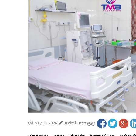
பாகிஸ்தானின் அணு ஆயுத மிரட்டலுக்கு
மத்திய ஆசிரியர் தகுதித் தேர்வு: பட்டத
தமிழக சட்டப்பேரவையில் காலியிடங்கள் 
May 30, 2026
தண்டோரா குழு