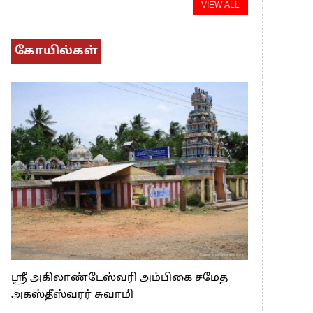
VIEW ALL
கோயில்கள்
ஸ்ரீ அகிலாண்டேஸ்வரி அம்பிகை சமேத
அகஸ்தீஸ்வரர் சுவாமி