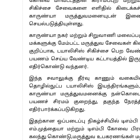
கோவை மாவட்டத்தின் கிராமப்புற மற்றும்
சிகிச்சை சேவைகளை எளிதில் கிடைக்கச் 
காருண்யா மருத்துவமனையுடன் இணைந
செயல்படுத்தியுள்ளது.
காருண்யா நகர் மற்றும் சிறுவாணி மலைப்பகுத
மக்களுக்கு மேம்பட்ட மருத்துவ சேவைகள் க
குறிப்பாக, டயாலிசிஸ் சிகிச்சை பெற வே
பயணம் செய்ய வேண்டிய கட்டாயத்தில் இரு
எதிர்கொண்டு வந்தனர்.
இந்த சவாலுக்கு தீர்வு காணும் வகையில
தொழில்நுட்ப டயாலிசிஸ் இயந்திரங்களும
காருண்யா மருத்துவமனைக்கு நன்கொடை
பயணச் சிரமம் குறைந்து, தகுந்த நேரத்த
எதிர்பார்க்கப்படுகிறது.
இதற்கான ஒப்படைப்பு நிகழ்ச்சியில் டிஎம
எம்.முத்தையா மற்றும் டிஎம்பி கோவை பி
கலந்து கொண்டு,மருத்துவ உபகரணங்கள் மற