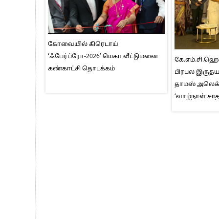
கோவையில் கிரெடாய்
‘ஃபேர்ப்ரோ-2026’ மெகா வீட்டுமனை
கே.எம்.சி.ஹ
கண்காட்சி தொடக்கம்
பிரபல இருதயவ
தாமஸ் அலெக்
‘வாழ்நாள் சா