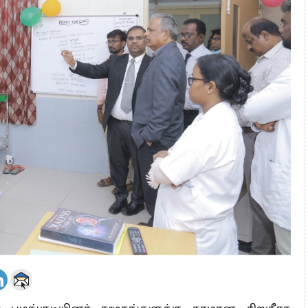
 அஞ்சமாட்டோம் – இந்தியா
ாரிகள் அக்.16 வரை விண்ணப்பிக்கலாம்
6 ஆக உயர்வு