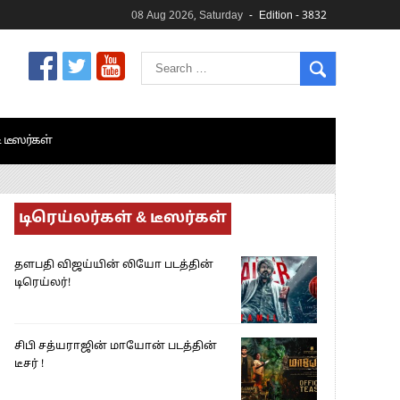
08 Aug 2026, Saturday
Edition - 3832
& டீஸர்கள்
டிரெய்லர்கள் & டீஸர்கள்
தளபதி விஜய்யின் லியோ படத்தின்
டிரெய்லர்!
சிபி சத்யராஜின் மாயோன் படத்தின்
டீசர் !