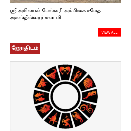
ஸ்ரீ அகிலாண்டேஸ்வரி அம்பிகை சமேத
அகஸ்தீஸ்வரர் சுவாமி
VIEW ALL
ஜோதிடம்