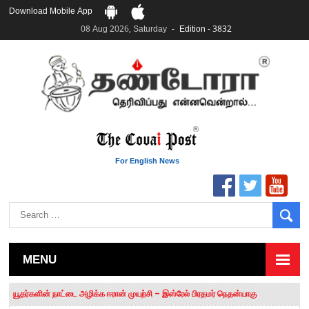
Download Mobile App
08 Aug 2026, Saturday
Edition - 3832
For English News
MENU
தமிழக சட்டப்பேரவையில் காலியிடங்கள் 6 ஆக உயர்வு
யூதர்களின் நாட்டை அழிக்க ஈரான் முயற்சி – இஸ்ரேல் பிரதமர் நெதன்யாகு
“மக்களால் நிராகரிக்கப்பட்டவர் ஸ்டாலின்!” – செங்கோட்டையன்