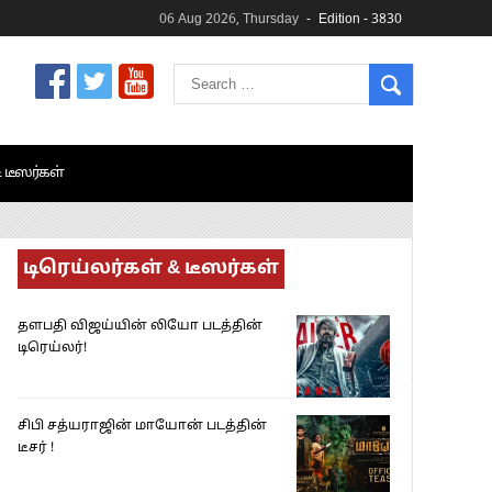
06 Aug 2026, Thursday
Edition - 3830
& டீஸர்கள்
டிரெய்லர்கள் & டீஸர்கள்
தளபதி விஜய்யின் லியோ படத்தின்
டிரெய்லர்!
சிபி சத்யராஜின் மாயோன் படத்தின்
டீசர் !