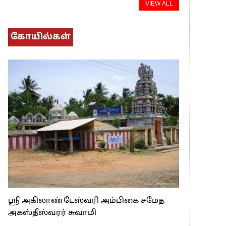
VIEW ALL
கோயில்கள்
ஸ்ரீ அகிலாண்டேஸ்வரி அம்பிகை சமேத
அகஸ்தீஸ்வரர் சுவாமி