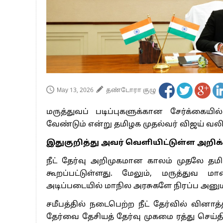
பாகிஸ்தானின் அணு ஆயுத மிரட்டலுக்கு
மத்திய ஆசிரியர் தகுதித் தேர்வு: பட்டத
தமிழக சட்டப்பேரவையில் காலியிடங்கள் 
May 13, 2026
தண்டோரா குழு
மருத்துவப் படிப்புகளுக்கான சேர்க்கைய
வேண்டும் என்று தமிழக முதல்வர் விஜய் வலிய
இதுகுறித்து அவர் வெளியிட்டுள்ள அறிக
நீட் தேர்வு அறிமுகமான காலம் முதலே தமி
கூறப்பட்டுள்ளது. மேலும், மருத்துவ 
அடிப்படையில் மாநில அரசுகளே நிரப்ப அனுமதி
சமீபத்தில் நடைபெற்ற நீட் தேர்வில் வினாத்
தேர்வை தேசியத் தேர்வு முகமை ரத்து செய்தி