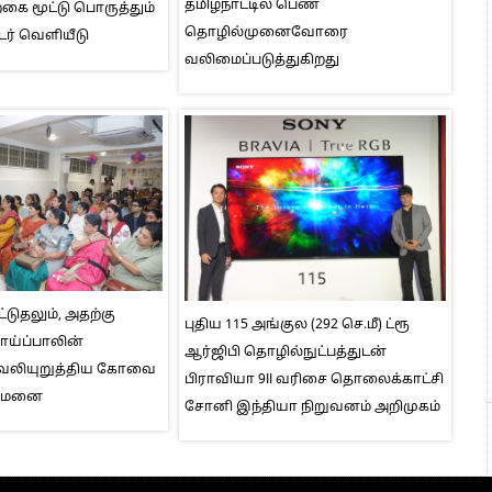
தமிழ்நாட்டில் பெண்
ை மூட்டு பொருத்தும்
தொழில்முனைவோரை
டர் வெளியீடு
வலிமைப்படுத்துகிறது
்டுதலும், அதற்கு
புதிய 115 அங்குல (292 செ.மீ) ட்ரூ
தாய்ப்பாலின்
ஆர்ஜிபி தொழில்நுட்பத்துடன்
வலியுறுத்திய கோவை
பிராவியா 9II வரிசை தொலைக்காட்சி
ுவமனை
சோனி இந்தியா நிறுவனம் அறிமுகம்