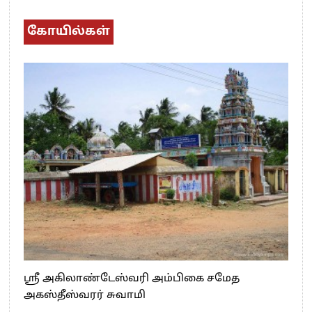
கோயில்கள்
ஸ்ரீ அகிலாண்டேஸ்வரி அம்பிகை சமேத
அகஸ்தீஸ்வரர் சுவாமி