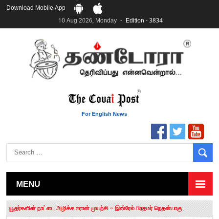
Download Mobile App
10 Aug 2026, Monday
Edition - 3834
For English News
MENU
தமிழக சட்டப்பேரவையில் காலியிடங்கள் 6 ஆக உயர்வு
யூதர்களின் நாட்டை அழிக்க ஈரான் முயற்சி – இஸ்ரேல் பிரதமர் நெதன்யாகு
“மக்களால் நிராகரிக்கப்பட்டவர் ஸ்டாலின்!” – செங்கோட்டையன்