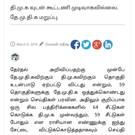
எங்களை நீக்குவதற்கு இபிஎஸ்க்கு அதிகாரம் இல்லை.. – சி. வி.சண்முகம்
தி.மு.க வுடன் கூட்டணி முடிவாகவில்லை.
எஸ்.பி.வேலுமணி, சி.வி.சண்முகம் உள்ளிட்ட MLA-க்கள் பதவி பறிப்பு
தே.மு.தி.க மறுப்பு.
”நீட் தேர்வை முழுமையாக ரத்து செய்ய வேண்டும்”- முதல்வர் விஜய்
“மாணவர்கள் நடத்திய மொழிப்போரில் ஸ்டிக்கர் ஒட்டிக்கொண்டது திமுக”- பாமக
தலைவர் அன்புமணி ராமதாஸ்
பிரவீன் சக்ரவர்த்தியின் கருத்து காங்கிரஸ் தலைமையின் கருத்து கிடையாது – கார்த்தி
March 5, 2016
வெங்கி சதீஷ்
சிதம்பரம்
“ஜெயலலிதா அவர்களே என் ரோல் மாடல்” -பிரேமலதா விஜயகாந்த் பேட்டி
ராகுல் காந்தி கைது – தவெக தலைவர் விஜய் கண்டனம்
தேர்தல் அறிவிப்பதற்கு முன்பே
செத்து சாம்பல் ஆனாலும் தனித்துதான் போட்டி – சீமான்
தே.மு.தி.கவிற்கும் தி.மு.கவிற்கும் தொகுதி
பாகிஸ்தானின் அணு ஆயுத மிரட்டலுக்கு அஞ்சமாட்டோம் – இந்தியா
உடன்பாடு ஏற்பட்டு விட்டது என்றும், 59
மத்திய ஆசிரியர் தகுதித் தேர்வு: பட்டதாரிகள் அக்.16 வரை விண்ணப்பிக்கலாம்
தொகுதிகளுக்கு தே.மு.தி.க ஒத்துக்கொண்டது
தமிழக சட்டப்பேரவையில் காலியிடங்கள் 6 ஆக உயர்வு
என்றும் செய்திகள் பரவின. அதிலும் குறிப்பாக
ஒரு சில பத்திரிக்கைகளில் 64 சீட்டுகள்
கொடுக்க தி.மு.க முன்வந்தும், 59 சீட்டுகள்
போதும் என ராசியான எண்ணுக்கு ஐந்து
சேட்டை விட்டுக்கொடுத்ததாகவும் செய்தி