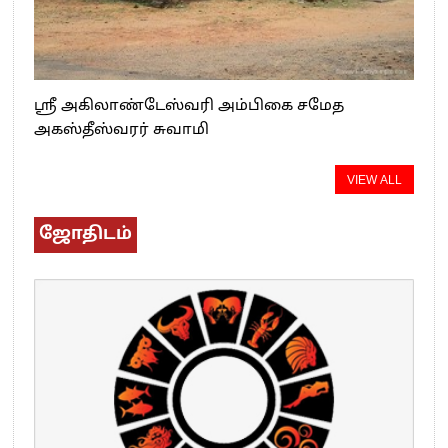
ஸ்ரீ அகிலாண்டேஸ்வரி அம்பிகை சமேத
அகஸ்தீஸ்வரர் சுவாமி
VIEW ALL
ஜோதிடம்