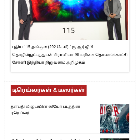
புதிய 115 அங்குல (292 செ.மீ) ட்ரூ ஆர்ஜிபி
தொழில்நுட்பத்துடன் பிராவியா 9II வரிசை தொலைக்காட்சி
சோனி இந்தியா நிறுவனம் அறிமுகம்
டிரெய்லர்கள் & டீஸர்கள்
தளபதி விஜய்யின் லியோ படத்தின்
டிரெய்லர்!