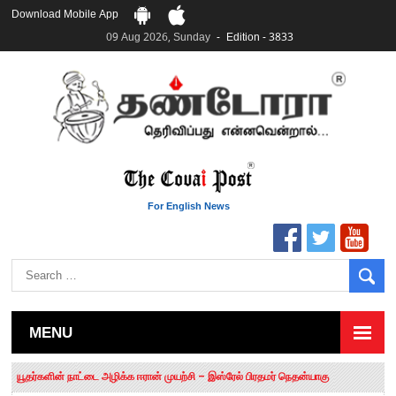
Download Mobile App
09 Aug 2026, Sunday
Edition - 3833
For English News
MENU
தமிழக சட்டப்பேரவையில் காலியிடங்கள் 6 ஆக உயர்வு
யூதர்களின் நாட்டை அழிக்க ஈரான் முயற்சி – இஸ்ரேல் பிரதமர் நெதன்யாகு
“மக்களால் நிராகரிக்கப்பட்டவர் ஸ்டாலின்!” – செங்கோட்டையன்