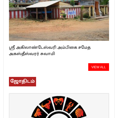
ஸ்ரீ அகிலாண்டேஸ்வரி அம்பிகை சமேத
அகஸ்தீஸ்வரர் சுவாமி
VIEW ALL
ஜோதிடம்