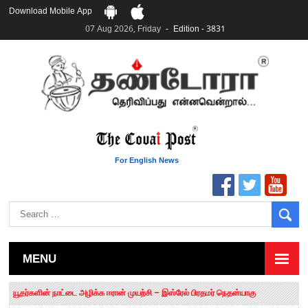
Download Mobile App
07 Aug 2026, Friday
Edition - 3831
For English News
MENU
தமிழக சட்டப்பேரவையில் காலியிடங்கள் 6 ஆக உயர்வு
யூதர்களின் நாட்டை அழிக்க ஈரான் முயற்சி – இஸ்ரேல் பிரதமர் நெதன்யாகு
“மக்களால் நிராகரிக்கப்பட்டவர் ஸ்டாலின்!” – செங்கோட்டையன்