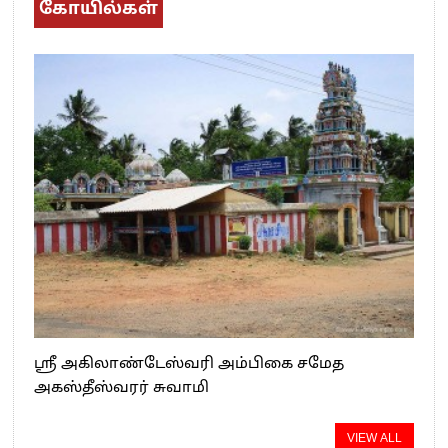
கோயில்கள்
ஸ்ரீ அகிலாண்டேஸ்வரி அம்பிகை சமேத
அகஸ்தீஸ்வரர் சுவாமி
VIEW ALL